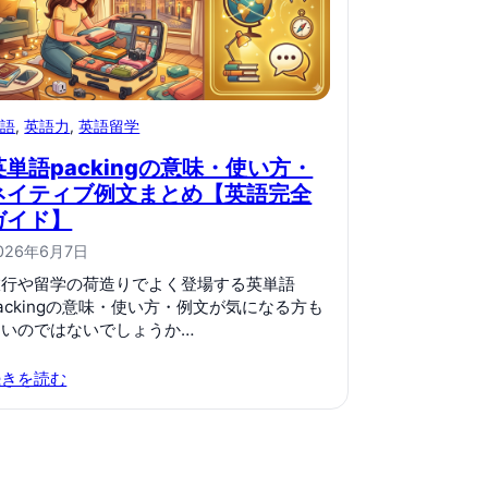
英語
, 
英語力
, 
英語留学
英単語packingの意味・使い方・
ネイティブ例文まとめ【英語完全
ガイド】
026年6月7日
旅行や留学の荷造りでよく登場する英単語
ackingの意味・使い方・例文が気になる方も
多いのではないでしょうか…
続きを読む