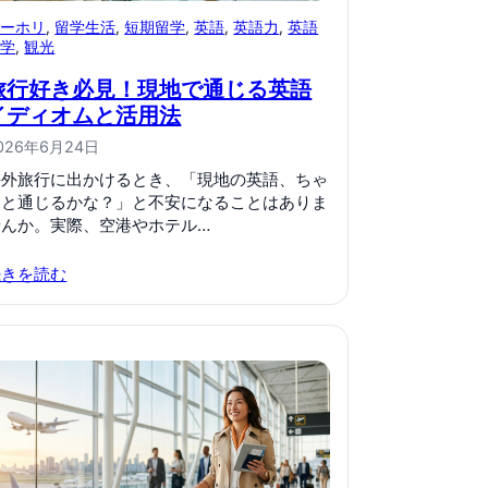
ワーホリ
, 
留学生活
, 
短期留学
, 
英語
, 
英語力
, 
英語
留学
, 
観光
旅行好き必見！現地で通じる英語
イディオムと活用法
026年6月24日
海外旅行に出かけるとき、「現地の英語、ちゃ
んと通じるかな？」と不安になることはありま
せんか。実際、空港やホテル…
続きを読む