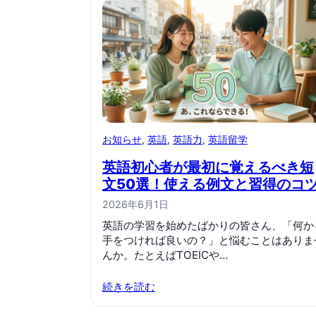
お知らせ
, 
英語
, 
英語力
, 
英語留学
英語初心者が最初に覚えるべき短
文50選！使える例文と習得のコ
2026年6月1日
英語の学習を始めたばかりの皆さん、「何か
手をつければ良いの？」と悩むことはありま
んか。たとえばTOEICや…
続きを読む