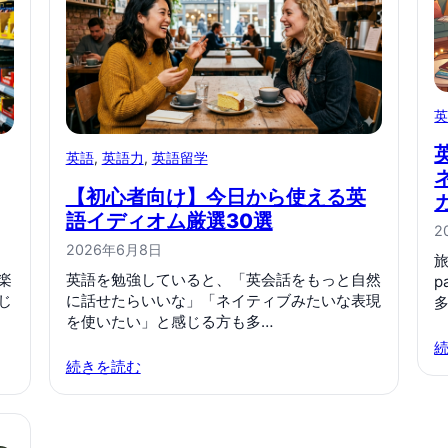
英語
, 
英語力
, 
英語留学
【初心者向け】今日から使える英
語イディオム厳選30選
2
2026年6月8日
楽
英語を勉強していると、「英会話をもっと自然
p
じ
に話せたらいいな」「ネイティブみたいな表現
を使いたい」と感じる方も多…
続きを読む