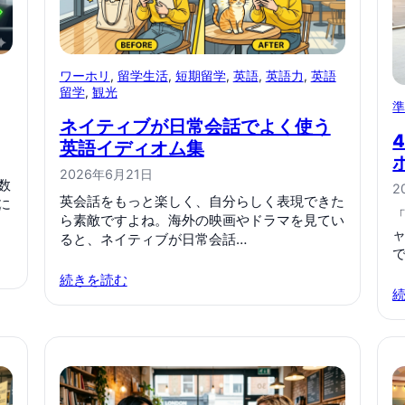
ワーホリ
, 
留学生活
, 
短期留学
, 
英語
, 
英語力
, 
英語
留学
, 
観光
ネイティブが日常会話でよく使う
英語イディオム集
2026年6月21日
数
2
英会話をもっと楽しく、自分らしく表現できた
に
ら素敵ですよね。海外の映画やドラマを見てい
ると、ネイティブが日常会話…
続きを読む