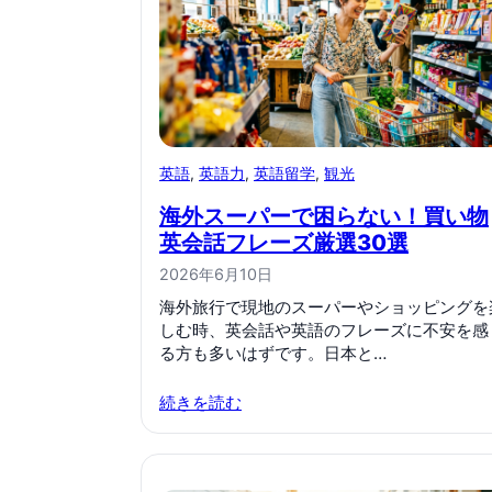
英語
, 
英語力
, 
英語留学
, 
観光
海外スーパーで困らない！買い物
英会話フレーズ厳選30選
2026年6月10日
海外旅行で現地のスーパーやショッピングを
しむ時、英会話や英語のフレーズに不安を感
る方も多いはずです。日本と…
続きを読む