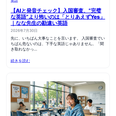
英語
【AIと発音チェック】入国審査、”完璧
な英語”より怖いのは「とりあえずYes」
｜なな先生の勘違い英語
2026年7月30日
先に、いちばん大事なことを言います。 入国審査でい
ちばん危ないのは、下手な英語じゃありません。「聞
き取れなかっ…
続きを読む