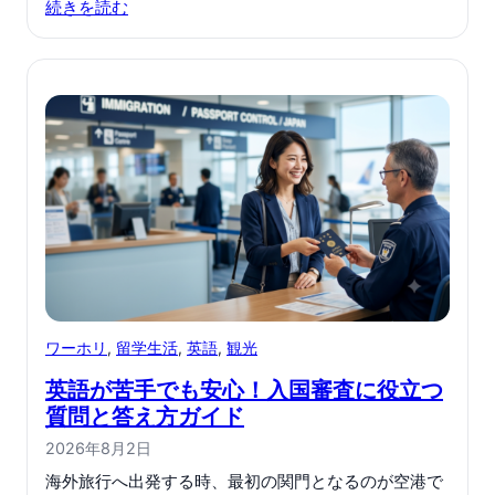
続きを読む
ワーホリ
, 
留学生活
, 
英語
, 
観光
英語が苦手でも安心！入国審査に役立つ
質問と答え方ガイド
2026年8月2日
海外旅行へ出発する時、最初の関門となるのが空港で