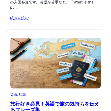
の入国審査です。英語が苦手だと、「What is the
pu…
続きを読む
英語
, 
観光
旅行好き必見！英語で旅の気持ちを伝え
るフレーズ集