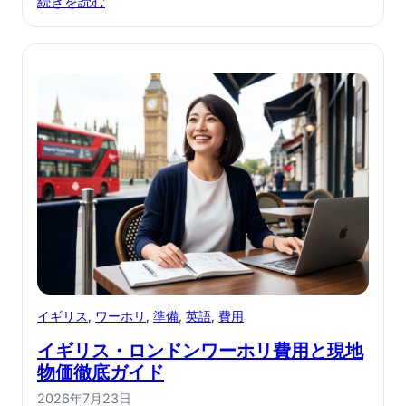
続きを読む
イギリス
, 
ワーホリ
, 
準備
, 
英語
, 
費用
イギリス・ロンドンワーホリ費用と現地
物価徹底ガイド
2026年7月23日