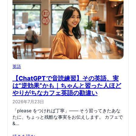
英語
【ChatGPTで音読練習】その英語、実
は”逆効果”かも｜ちゃんと習った人ほど
やりがちなカフェ英語の勘違い
2026年7月23日
「please をつければ丁寧」—— そう習ってきたあな
たに、ちょっと残酷な事実をお伝えします。 カフェで
&…