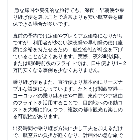
急な帰国や突発的な旅行でも、深夜・早朝便や乗
り継ぎ便を選ぶことで通常よりも安い航空券を確
保できる場合が多いです。
直前の予約では定価やプレミアム価格になりがち
ですが、利用者が少ない深夜発や早朝発の便は座
席に余裕を持たせるため、航空会社が料金を下げ
ていることがよくあります。実際、夜23時以降、
または朝6時前後のフライトでは、日中便より1～2
万円安くなる事例も少なくありません。
乗り継ぎ便もまた、直行便より基本的にリーズナ
ブルな設定になっています。たとえば関西空港―
ヨーロッパの乗り継ぎ便や中国、東南アジア経由
のフライトを活用することで、目的地への移動コ
ストを大幅に抑えつつ、複数の都市観光も楽しめ
る可能性があります。
出発時間や乗り継ぎ方法に少し工夫を加えるだけ
で、航空券の負担が軽くなり、計画外の急な旅で