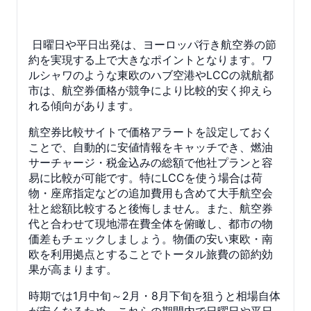
日曜日や平日出発は、ヨーロッパ行き航空券の節
約を実現する上で大きなポイントとなります。ワ
ルシャワのような東欧のハブ空港やLCCの就航都
市は、航空券価格が競争により比較的安く抑えら
れる傾向があります。
航空券比較サイトで価格アラートを設定しておく
ことで、自動的に安値情報をキャッチでき、燃油
サーチャージ・税金込みの総額で他社プランと容
易に比較が可能です。特にLCCを使う場合は荷
物・座席指定などの追加費用も含めて大手航空会
社と総額比較すると後悔しません。また、航空券
代と合わせて現地滞在費全体を俯瞰し、都市の物
価差もチェックしましょう。物価の安い東欧・南
欧を利用拠点とすることでトータル旅費の節約効
果が高まります。
時期では1月中旬～2月・8月下旬を狙うと相場自体
が安くなるため、これらの期間内で日曜日や平日