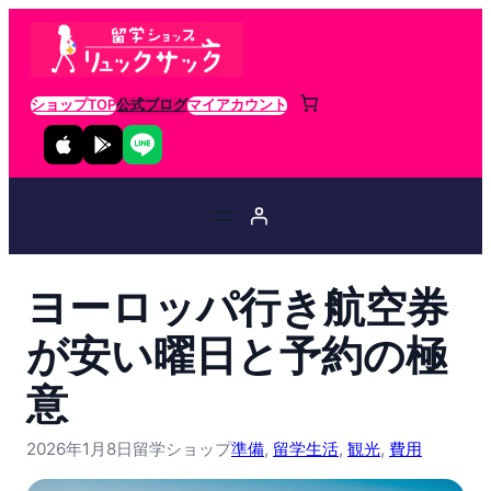
ショップTOP
公式ブログ
マイアカウント
ヨーロッパ行き航空券
が安い曜日と予約の極
意
2026年1月8日
留学ショップ
準備
, 
留学生活
, 
観光
, 
費用