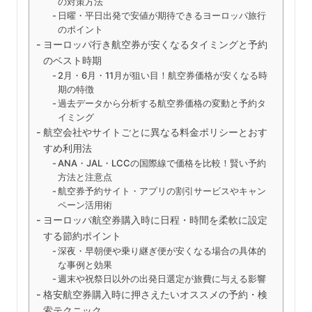
の対策方法
日曜・平日出発で安値が期待できるヨーロッパ旅行
のポイント
ヨーロッパ行き航空券が安くなるタイミングと予約
のベスト時期
2月・6月・11月が狙い目！航空券価格が安くなる時
期の特徴
過去データから分析する航空券価格の変動と予約タ
イミング
航空会社やサイトごとに異なる料金ポリシーとおす
すめ利用法
ANA・JAL・LCCの国際線で価格を比較！賢い予約
方法と注意点
航空券予約サイト・アプリの割引サービスやキャン
ペーン活用術
ヨーロッパ航空券購入時に日程・時間を柔軟に設定
する節約ポイント
深夜・早朝便や乗り継ぎ便が安くなる場合の具体的
な事例と効果
週末や祝祭日以外の出発日選定が旅費に与える影響
格安航空券購入時に押さえたいオススメの予約・検
索テクニック