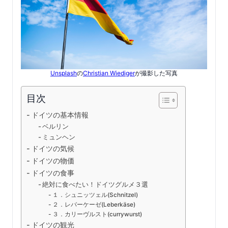
Unsplash
の
Christian Wiediger
が撮影した写真
目次
ドイツの基本情報
ベルリン
ミュンヘン
ドイツの気候
ドイツの物価
ドイツの食事
絶対に食べたい！ドイツグルメ３選
１．シュニッツェル(Schnitzel)
２．レバーケーゼ(Leberkäse)
３．カリーヴルスト(currywurst)
ドイツの観光