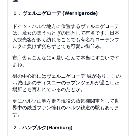
１．ヴェルニゲローデ (Wernigerode)
ドイツ・ハルツ地方に位置するヴェルニゲローデ
は、魔女の集うおとぎの国として有名です。日本
人観光客が多く訪れることでも有名なローテンブ
ルクに負けず劣らずとても可愛い街並み。
市庁舎もこんなに可愛いなんて本当にすごいです
よね。
街の中心部にはヴェルニゲローデ 城があり、この
お城はあのディズニーのラプンツェルが過ごした
場所とも言われているのだとか。
更にハルツ山地を走る現役の蒸気機関車として世
界中の鉄道ファン憧れのハルツ鉄道の駅もありま
す。
２．ハンブルク(Hamburg)