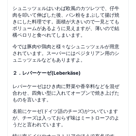
シュニッツェルはいわば欧風のカツレツで、仔牛
肉を叩いて伸ばした後、パン粉をまぶして揚げ焼
きにした料理です。面積が大きいので一見とても
ボリュームがあるように見えますが、薄いので結
構ペロリと食べれてしまいます。
今では豚肉や鶏肉と様々なシュニッツェルが用意
されています。スーパーにはベジタリアン用のシ
ュニッツェルなどもありますよ。
２．レバーケーゼ(Leberkäse)
レバーケーゼはひき肉に野菜や香辛料などを混ぜ
合わせ、四角い型に入れてオーブンで焼き上げた
ものを言います。
名前にケーゼ(ドイツ語のチーズ)がついています
が、チーズは入っておらず味はミートローフのよ
うだと言われています。
特に南ドイツやオーストリアのほうで有名です