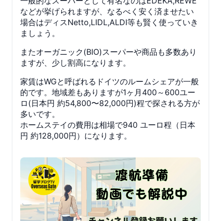
一般的なスーパーとして有名なのはEDEKA,REWE
などが挙げられますが、なるべく安く済ませたい
場合はディスNetto,LIDL,ALDI等も賢く使っていき
ましょう。
またオーガニック(BIO)スーパーや商品も多数あり
ますが、少し割高になります。
家賃はWGと呼ばれるドイツのルームシェアが一般
的です。地域差もありますが1ヶ月400～600ユー
ロ(日本円 約54,800〜82,000円)程で探される方が
多いです。
ホームステイの費用は相場で940 ユーロ程（日本
円 約128,000円）になります。