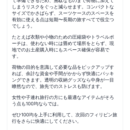
て準備できるため、無駄なものまで荷物に加えて
しまうリスクをぐっと減らせます。コンパクトな
サイズでかさばらず、スーツケースのスペースを
有効に使える点は短期〜長期の旅すべてで役立つ
でしょう。
たとえば衣類や小物のための圧縮袋やトラベルポ
ーチは、使わない時には畳めて場所をとらず、現
地でのお土産購入時にもスペース確保が容易で
す。
荷物の目的を意識して必要な品をピックアップす
れば、余計な資金や手間がかからず快適にパッキ
ングできます。透明の収納グッズなら中身が一目
瞭然なので、旅先でのストレスも防げます。
女性や子連れ旅行の方にも最適なアイテムがそろ
う点も100均ならでは。
ぜひ100均を上手に利用して、次回のフィリピン旅
行をさらに快適にしてください。