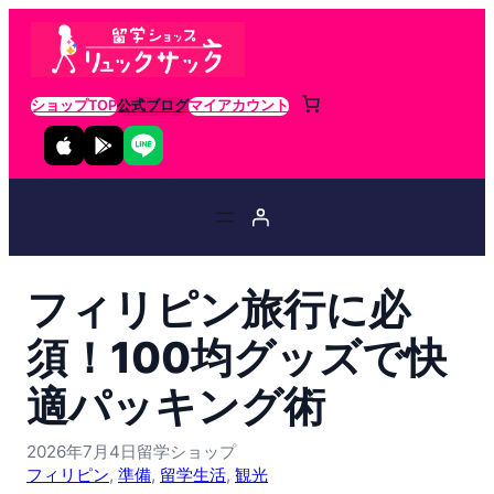
ショップTOP
公式ブログ
マイアカウント
フィリピン旅行に必
須！100均グッズで快
適パッキング術
2026年7月4日
留学ショップ
フィリピン
, 
準備
, 
留学生活
, 
観光