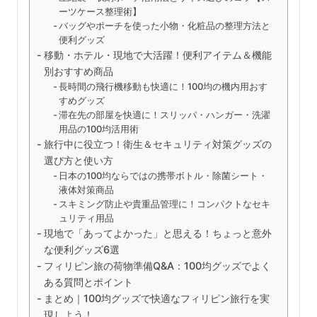
ーツケース整理術】
バッグやポーチを使った小物・化粧品の整理方法と
便利グッズ
移動・ホテル・現地で大活躍！便利アイテム＆機能
別おすすめ商品
長時間の飛行機移動も快適に！100均の機内用おす
すめグッズ
滞在先の部屋を快適に！スリッパ・ハンガー・洗濯
用品の100均活用術
旅行中に役立つ！衛生＆セキュリティ対策グッズの
選び方と使い方
日本の100均ならではの携帯ボトル・除菌シート・
液体対策商品
スキミング防止や貴重品管理に！コンパクトなセキ
ュリティ用品
現地で「あってよかった」と思える！ちょっと意外
な便利グッズ6選
フィリピン旅の荷物準備Q&A：100均グッズでよく
ある質問とポイント
まとめ｜100均グッズで快適なフィリピン旅行を実
現しよう！