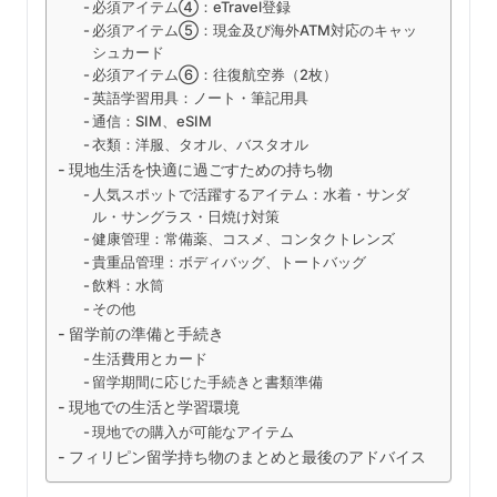
必須アイテム④：eTravel登録
必須アイテム⑤：現金及び海外ATM対応のキャッ
シュカード
必須アイテム⑥：往復航空券（2枚）
英語学習用具：ノート・筆記用具
通信：SIM、eSIM
衣類：洋服、タオル、バスタオル
現地生活を快適に過ごすための持ち物
人気スポットで活躍するアイテム：水着・サンダ
ル・サングラス・日焼け対策
健康管理：常備薬、コスメ、コンタクトレンズ
貴重品管理：ボディバッグ、トートバッグ
飲料：水筒
その他
留学前の準備と手続き
生活費用とカード
留学期間に応じた手続きと書類準備
現地での生活と学習環境
現地での購入が可能なアイテム
フィリピン留学持ち物のまとめと最後のアドバイス