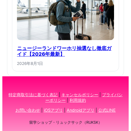
ニュージーランドワーホリ抽選なし徹底ガ
イド【2026年最新】
2026年8月1日
特定商取引法に基づく表記
|
キャンセルポリシー
|
プライバシ
ーポリシー
|
利用規約
お問い合わせ
|
iOSアプリ
|
Androidアプリ
|
公式LINE
留学ショップ・リュックサック（RUKSK）