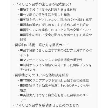
フィリピン留学の楽しみを徹底解説！
■語学学校で世界中の同志と異文化体験
■セブ島での留学生活を楽しむ秘訣
■英語を学ぶだけじゃない！現地の文化体験も充実
■週末は観光も楽しめる！おすすめスポット紹介
■留学先での友達作りのコツと人気の交流イベント
■留学中の安心・安全な滞在をサポートする施設や
対策
留学前の準備・選び方を徹底ガイド
■留学目的に合った語学学校の選び方とおすすめポ
イント
■マンツーマンレッスンや学習環境の重要性
■無料オンライン相談で自分に合った留学プランを
見つけよう
留学生からのリアルな体験談を紹介
■TOIECスコアアップを実現した留学生の経験談
■短期留学でも効果を実感！1ヶ月のチャレンジ体
験談
■英語力だけでなく自立心も育った留学生のストー
リー
フィリピン留学を成功させるためのまとめ