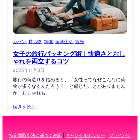
カバン
, 
持ち物
, 
準備
, 
留学生活
, 
観光
女子の旅行パッキング術｜快適さとおし
ゃれを両立するコツ
2025年11月3日
旅行の荷造りを始めると、「女性ってなぜこんなに荷
物が多くなるんだろう？」と感じたことがありません
か。おしゃれも…
続きを読む
特定商取引法に基づく表記
|
キャンセルポリシー
|
プライバシ