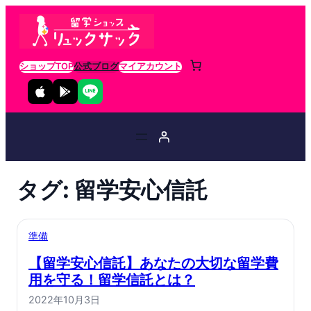
ショップTOP
公式ブログ
マイアカウント
タグ:
留学安心信託
準備
【留学安心信託】あなたの大切な留学費
用を守る！留学信託とは？
2022年10月3日