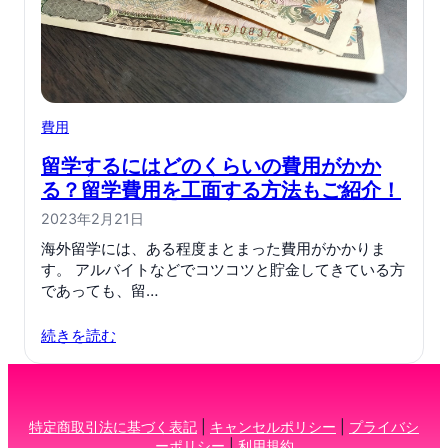
費用
留学するにはどのくらいの費用がかか
る？留学費用を工面する方法もご紹介！
2023年2月21日
海外留学には、ある程度まとまった費用がかかりま
す。 アルバイトなどでコツコツと貯金してきている方
であっても、留…
続きを読む
特定商取引法に基づく表記
|
キャンセルポリシー
|
プライバシ
ーポリシー
|
利用規約