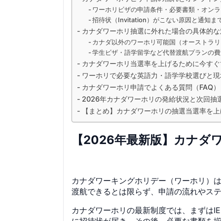
ワーホリビザの申請条件・必要書類・オンラ
招待状（Invitation）がこない原因と通
カナダワーホリ抽選に外れた場合の具体的な
カナダ以外のワーホリ可能国（オーストラリ
学生ビザ・語学留学など代替渡航プランの費
カナダワーホリ当選率を上げるために今すぐ
ワーホリで必要な英語力・語学学校選びと現
カナダワーホリ申請でよくある質問（FAQ
2026年カナダワーホリの発給状況と次回抽
【まとめ】カナダワーホリの抽選当選率を上
【2026年最新版】カナ
カナダワーキングホリデー（ワーホリ）
渡航できるとは限らず、申請の流れやス
カナダワーホリの最新制度では、まずはIEC（I
に招待状が届き、その後、必要な書類を揃え