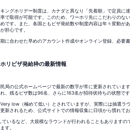
ーキングホリデー制度は、カナダと異なり「先着順」で定員に
確率で取得が可能です。このため、ワーホリ先にこだわりのな
すめです。また、各国ともビザ発給数や制度内容は年々変動が
とが肝心です。
時期に合わせた早めのアカウント作成やオンライン登録、必要
ーホリビザ発給枠の最新情報
民局の公式ホームページで最新の数字が常に更新されています。
発給され、残るビザ数は96名、さらに163名が招待状待ちの状態で
ery low（極めて低い）とされていますが、実際には抽選
時更新されるため、公式サイトでの情報収集に日頃から慣れて
が当選しているなど、大規模なラウンドが行われることもあります
します。