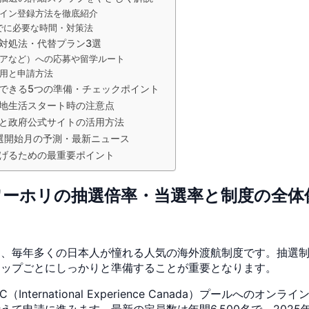
イン登録方法を徹底紹介
知までに必要な時間・対策法
対処法・代替プラン3選
アなど）への応募や留学ルート
用と申請方法
できる5つの準備・チェックポイント
地生活スタート時の注意点
）と政府公式サイトの活用方法
選開始月の予測・最新ニュース
げるための最重要ポイント
ダワーホリの抽選倍率・当選率と制度の全体
は、毎年多くの日本人が憧れる人気の海外渡航制度です。抽選
テップごとにしっかりと準備することが重要となります。
nternational Experience Canada）プールへの
て申請に進みます。最新の定員数は年間6,500名で、2025年