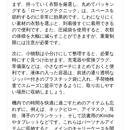
まず、持っていく衣類を厳選し、丸めてパッキン
グする「ローリングテクニック」は、スペースを
節約するのに非常に効果的です。しわになりにく
い素材の衣類を選ぶと、到着後すぐに着用できる
ので便利です。また、圧縮袋を使用すると、衣類
の体積を大幅に減らすことができますが、重量制
限には注意が必要です。
次に、小物類は小分けにして整理すると、必要な
時にすぐ見つけ出せます。充電器や変換プラグ、
常備薬などは、小さなポーチにまとめておくと便
利です。液体の入った容器は、前述の通り透明な
ジッパー付きのプラスチック袋に入れ、手荷物検
査でスムーズに提示できるように、取り出しやす
い場所に収納しましょう。
機内での時間を快適に過ごすためのアイテムも忘
れずに。例えば、ネックピロー、アイマスク、耳
栓、薄手のブランケット、そして読書用のKindle
やタブレットなどです。これらはパーソナルアイ
テムに収納すると、メインのキャリーケースを開