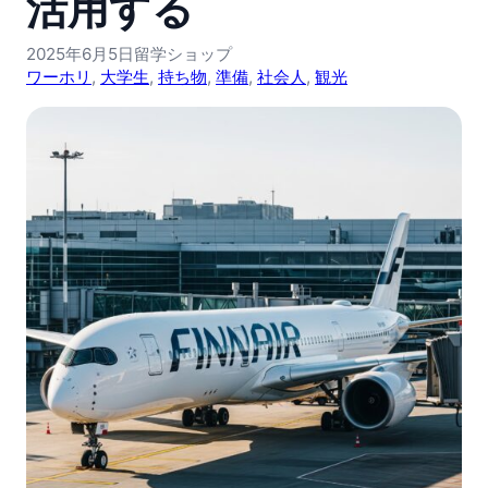
活用する
2025年6月5日
留学ショップ
ワーホリ
, 
大学生
, 
持ち物
, 
準備
, 
社会人
, 
観光