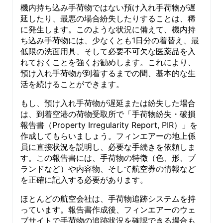
機内持ち込み手荷物ではない預け入れ手荷物が遅
延したり、最悪の場合紛失したりすることは、稀
に発生します。このような状況に備えて、機内持
ち込み手荷物には、少なくとも1日分の着替え、最
低限の洗面用具、そして必要不可欠な医薬品を入
れておくことを強くお勧めします。これにより、
預け入れ手荷物が到着するまでの間、基本的な生
活を続けることができます。
もし、預け入れ手荷物が遅延または紛失した場合
は、到着空港の荷物受取所で「手荷物紛失・破損
報告書（Property Irregularity Report, PIR）」を
作成してもらいましょう。フィンエアーの地上係
員に直接状況を説明し、必要な手続きを依頼しま
す。この報告書には、手荷物の特徴（色、形、ブ
ランドなど）や内容物、そして航空券の情報など
を正確に記入する必要があります。
ほとんどの航空会社は、手荷物追跡システムを持
っています。報告書作成後、フィンエアーのウェ
ブサイトで手荷物の追跡状況を確認できる場合も