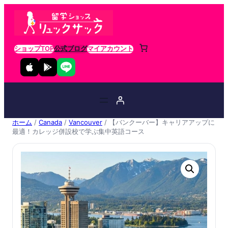
ショップTOP
公式ブログ
マイアカウント
ホーム
/
Canada
/
Vancouver
/ 【バンクーバー】キャリアアップに
最適！カレッジ併設校で学ぶ集中英語コース