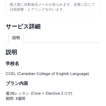
ク
購入後に自動返信メールが送られます。必要に応じて
ー
日程調整・ヒアリングを行います。
バ
ー】
キ
サービス詳細
ャ
リ
説明
ア
ア
ッ
説明
プ
に
学校名
最
適！
CCEL (Canadian College of English Language)
カ
レ
プラン内容
ッ
ジ
週38レッスン (Core + Elective 2コマ)
併
期間: 4週間
設
校