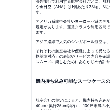
海外旅行で利用する航空会社ごとに、無
や全日空（ANA）は1個あたり23kg、3
す。
アメリカ系航空会社やヨーロッパ系のデルタ
規定があります。運賃クラスや利用区間
ます。
アジア路線で人気のシンガポール航空は、個
それぞれの航空会社や便種によって異な
物基準対応」の表記やサービス内容を確
スムーズに楽しむためにあらかじめ合計
機内持ち込み可能なスーツケース
航空会社の規定によると、機内持ち込みが許
40cm×奥行25cm以内）、100席未満の