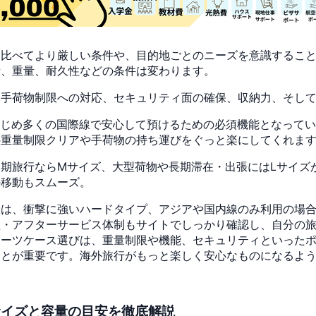
と比べてより厳しい条件や、目的地ごとのニーズを意識するこ
量、重量、耐久性などの条件は変わります。
託手荷物制限への対応、セキュリティ面の確保、収納力、そし
はじめ多くの国際線で安心して預けるための必須機能となって
の重量制限クリアや手荷物の持ち運びをぐっと楽にしてくれま
期旅行ならMサイズ、大型荷物や長期滞在・出張にはLサイズ
の移動もスムーズ。
合は、衝撃に強いハードタイプ、アジアや国内線のみ利用の場
理・アフターサービス体制もサイトでしっかり確認し、自分の
スーツケース選びは、重量制限や機能、セキュリティといった
ことが重要です。海外旅行がもっと楽しく安心なものになるよ
サイズと容量の目安を徹底解説