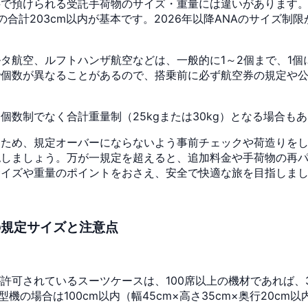
料で預けられる受託手荷物のサイズ・重量には違いがあります
辺の合計203cm以内が基本です。2026年以降ANAのサイズ制
航空、ルフトハンザ航空などは、一般的に1～2個まで、1個につ
で個数が異なることがあるので、搭乗前に必ず航空券の規定や
数制でなく合計重量制（25kgまたは30kg）となる場合も
るため、規定オーバーにならないよう事前チェックや荷造りを
認しましょう。万が一規定を超えると、追加料金や手荷物の再
サイズや重量のポイントをおさえ、安全で快適な旅を目指しま
の規定サイズと注意点
可されているスーツケースは、100席以上の機材であれば、3辺
小型機の場合は100cm以内（幅45cm×高さ35cm×奥行20