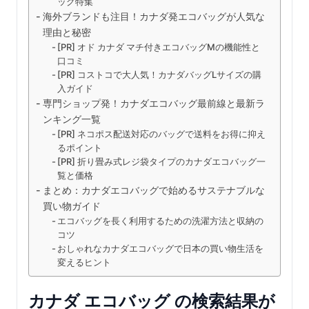
ッグ特集
海外ブランドも注目！カナダ発エコバッグが人気な
理由と秘密
[PR] オド カナダ マチ付きエコバッグMの機能性と
口コミ
[PR] コストコで大人気！カナダバッグLサイズの購
入ガイド
専門ショップ発！カナダエコバッグ最前線と最新ラ
ンキング一覧
[PR] ネコポス配送対応のバッグで送料をお得に抑え
るポイント
[PR] 折り畳み式レジ袋タイプのカナダエコバッグ一
覧と価格
まとめ：カナダエコバッグで始めるサステナブルな
買い物ガイド
エコバッグを長く利用するための洗濯方法と収納の
コツ
おしゃれなカナダエコバッグで日本の買い物生活を
変えるヒント
カナダ エコバッグ の検索結果が