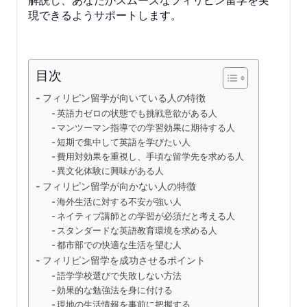
現できるようサポートします。
目次
フィリピン留学が向いている人の特徴
英語力ゼロの状態でも挑戦意欲がある人
マンツーマン指導での学習効果に期待する人
短期で集中して英語を学びたい人
費用対効果を重視し、手頃な留学先を求める人
異文化体験に興味がある人
フィリピン留学が向かない人の特徴
海外生活に対する不安が強い人
ネイティブ講師との学習が必須だと考える人
スタンダードな英語教育環境を求める人
都市部での快適な生活を望む人
フィリピン留学を成功させるポイント
語学学校選びで失敗しない方法
効果的な勉強法を身に付ける
現地の生活情報を事前に把握する