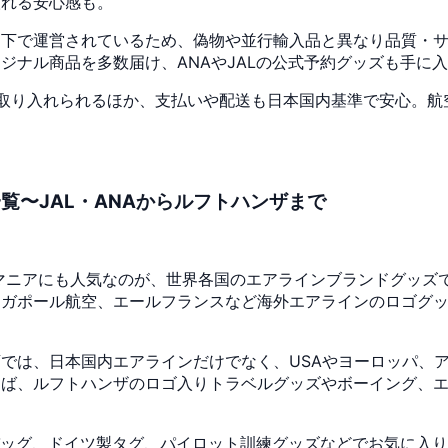
取れる安心感も。
ー下で運営されているため、偽物や並行輸入品と異なり品質・
ジナル商品を多数届け、ANAやJALの公式予約グッズも手に
生活に取り入れられるほか、支払いや配送も日本国内基準で安心。
覧〜JAL・ANAからルフトハンザまで
ニアにも人気なのが、世界各国のエアラインブランドグッズです
ガポール航空、エールフランスなど海外エアラインのロゴグッズや
では、日本国内エアラインだけでなく、USAやヨーロッパ、
えば、ルフトハンザのロゴ入りトラベルグッズやボーイング、
。
ニバッグ、ドイツ製タグ、パイロット訓練グッズなどでお気に入