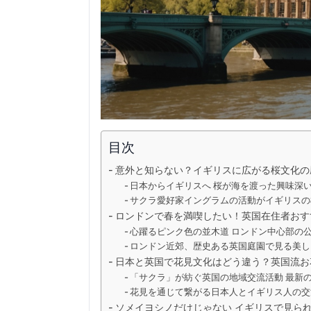
目次
意外と知らない？イギリスに広がる桜文化の
日本からイギリスへ 桜が海を渡った興味深
サクラ愛好家イングラムの活動がイギリスの
ロンドンで春を満喫したい！英国在住者おす
心躍るピンク色の並木道 ロンドン中心部の
ロンドン近郊、歴史ある英国庭園で見る美し
日本と英国で花見文化はどう違う？英国流お
「サクラ」が紡ぐ英国の地域交流活動 最新
花見を通じて繋がる日本人とイギリス人の交
ソメイヨシノだけじゃない イギリスで見ら