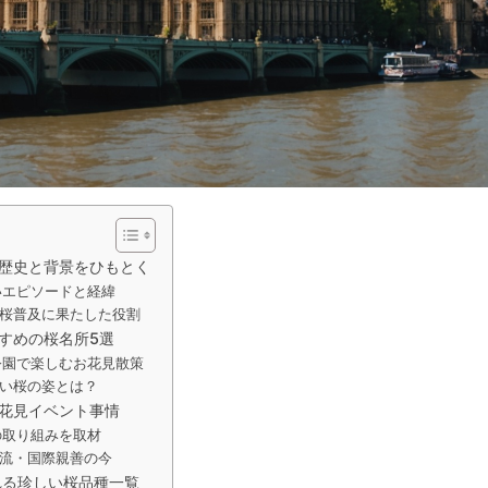
歴史と背景をひもとく
いエピソードと経緯
桜普及に果たした役割
すめの桜名所5選
公園で楽しむお花見散策
い桜の姿とは？
花見イベント事情
の取り組みを取材
流・国際親善の今
れる珍しい桜品種一覧