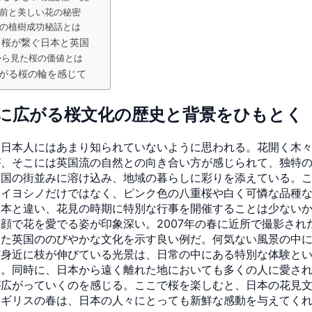
前と美しい花の秘密
の植樹成功秘話とは
 桜が繋ぐ日本と英国
から見た桜の価値とは
がる桜の輪を感じて
に広がる桜文化の歴史と背景をひもとく
、日本人にはあまり知られていないように思われる。花開く木
が、そこには英国流の自然との向き合い方が感じられて、独特
英国の街並みに溶け込み、地域の暮らしに彩りを添えている。
メイヨシノだけではなく、ピンク色の八重桜や白く可憐な品種
日本と違い、花見の時期に特別な行事を開催することは少ない
顔で花を愛でる姿が印象深い。2007年の春に近所で撮影され
した英国ののびやかな文化を示す良い例だ。何気ない風景の中
ど身近に枝が伸びている光景は、日常の中にある特別な体験と
る。同時に、日本から遠く離れた地においても多くの人に愛さ
が広がっていくのを感じる。ここで桜を楽しむと、日本の花見
イギリスの春は、日本の人々にとっても新鮮な感動を与えてく