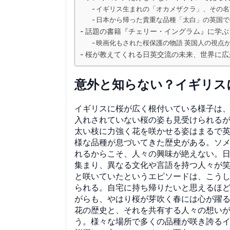
イギリス生まれの「オカメザクラ」、その名
日本から帰った貴重な品種「太白」の英国で
話題の書籍『チェリー・イングラム』に学ぶ
映画化もされた桜保護の物語 英国人の視点
桜が教えてくれる日英交流の未来、世界に広
意外と知らない？イギリス
イギリスに桜が広く根付いている様子は
入れされていない桜の姿も見受けられる
太い枝に力強く花を咲かせる姿はまるで
様な品種が息づいてきた歴史がある。ソ
れるからこそ、人々の興味が絶えない。
集まり、異なる文化や言語を持つ人々が笑
と咲いていたというエピソードは、こう
られる。自宅に持ち帰りたいと思えるほ
がらも、やはり桜が芽吹く春には心が躍
花の歴史と、それを共有する人々の想い
う。様々な場所で多くの品種が咲き誇る