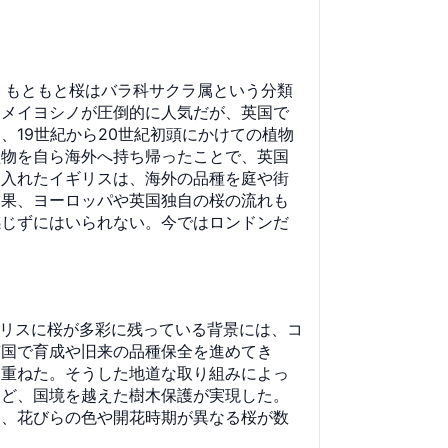
。もともと桜はバラ科サクラ属という分類
ソメイヨシノが圧倒的に人気だが、英国で
19世紀から20世紀初頭にかけての植物
植物を自ら海外へ持ち帰ったことで、英国
け入れたイギリスは、海外の品種を庭や街
結果、ヨーロッパや英国独自の桜の流れも
感じずにはいられない。今ではロンドンだ
ギリスに桜が多彩に残っている背景には、コ
英国で育成や旧来の品種保全を進めてき
を重ねた。そうした地道な取り組みによっ
など、国境を越えた樹木保護が実現した。
は、花びらの色や開花時期が異なる桜が数