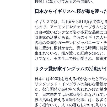
桜探しに出かけてみるのも面白い。
日本からイギリスへ 桜が海を渡っ
イギリスでは、2月頃から5月頃まで異な
なので、アーモンドやチェリープラムな
は白や濃いピンクなど姿が多彩な品種に出
収集家の活動がある。当時のイギリス人
各地の公園やガーデンにジャパニーズ・
路に豊かに根付かせた。異なる時期に開
生まれている。桜が渡った経緯を知ると
けでなく、英国全土で桜が愛され、散策
サクラ愛好家イングラムの活動が
日本には400種を超える桜があったと言
リングウッド・イングラムの熱心な活動
た。都市開発が進む中で失われかけた希
て、日本国内では絶滅状態とみなされて
彼の活動を伝える書籍や記事には、数多
多く根付いて、人々の暮らしの中に彩り