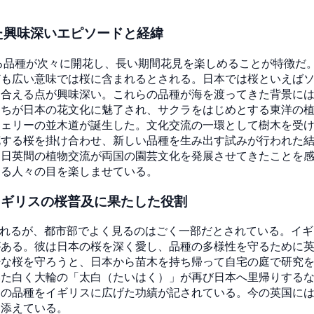
た興味深いエピソードと経緯
る品種が次々に開花し、長い期間花見を楽しめることが特徴だ
ども広い意味では桜に含まれるとされる。日本では桜といえば
合える点が興味深い。これらの品種が海を渡ってきた背景には、
たちが日本の花文化に魅了され、サクラをはじめとする東洋の
チェリーの並木道が誕生した。文化交流の一環として樹木を受
花する桜を掛け合わせ、新しい品種を生み出す試みが行われた
、日英間の植物交流が両国の園芸文化を発展させてきたことを
する人々の目を楽しませている。
イギリスの桜普及に果たした役割
われるが、都市部でよく見るのはごく一部だとされている。イ
がある。彼は日本の桜を深く愛し、品種の多様性を守るために
少な桜を守ろうと、日本から苗木を持ち帰って自宅の庭で研究
いた白く大輪の「太白（たいはく）」が再び日本へ里帰りする
くの品種をイギリスに広げた功績が記されている。今の英国に
を添えている。