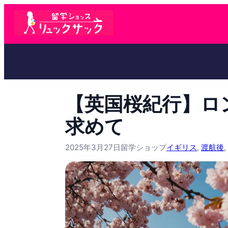
【英国桜紀行】ロ
求めて
2025年3月27日
留学ショップ
イギリス
, 
渡航後
, 