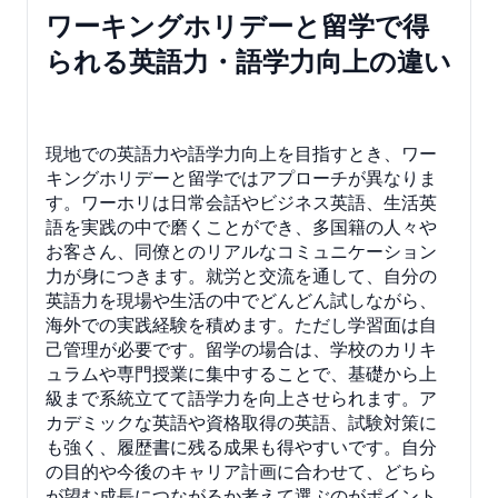
ワーキングホリデーと留学で得
られる英語力・語学力向上の違い
現地での英語力や語学力向上を目指すとき、ワー
キングホリデーと留学ではアプローチが異なりま
す。ワーホリは日常会話やビジネス英語、生活英
語を実践の中で磨くことができ、多国籍の人々や
お客さん、同僚とのリアルなコミュニケーション
力が身につきます。就労と交流を通して、自分の
英語力を現場や生活の中でどんどん試しながら、
海外での実践経験を積めます。ただし学習面は自
己管理が必要です。留学の場合は、学校のカリキ
ュラムや専門授業に集中することで、基礎から上
級まで系統立てて語学力を向上させられます。ア
カデミックな英語や資格取得の英語、試験対策に
も強く、履歴書に残る成果も得やすいです。自分
の目的や今後のキャリア計画に合わせて、どちら
が望む成長につながるか考えて選ぶのがポイント