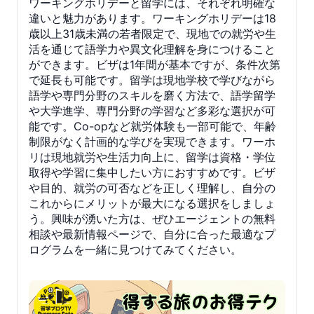
ワーキングホリデーと留学には、それぞれ明確な
違いと魅力があります。ワーキングホリデーは18
歳以上31歳未満の若者限定で、現地での就労や生
活を通じて語学力や異文化理解を身につけること
ができます。ビザは1年間が基本ですが、条件次第
で延長も可能です。留学は現地学校で学びながら
語学や専門分野のスキルを磨く方法で、語学留学
や大学進学、専門分野の学習など多彩な選択が可
能です。Co-opなど就労体験も一部可能で、年齢
制限がなく計画的な学びを実現できます。ワーホ
リは現地就労や生活力向上に、留学は資格・学位
取得や学習に集中したい方におすすめです。ビザ
や目的、就労の可否などを正しく理解し、自分の
これからにメリットが最大になる選択をしましょ
う。興味が湧いた方は、ぜひエージェントの無料
相談や最新情報ページで、自分に合った最適なプ
ログラムを一緒に見つけてみてください。