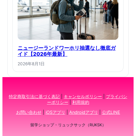
ニュージーランドワーホリ抽選なし徹底ガ
イド【2026年最新】
2026年8月1日
特定商取引法に基づく表記
|
キャンセルポリシー
|
プライバシ
ーポリシー
|
利用規約
お問い合わせ
|
iOSアプリ
|
Androidアプリ
|
公式LINE
留学ショップ・リュックサック（RUKSK）