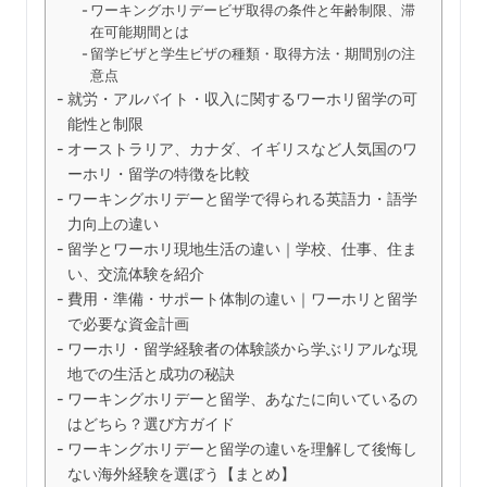
ワーキングホリデービザ取得の条件と年齢制限、滞
在可能期間とは
留学ビザと学生ビザの種類・取得方法・期間別の注
意点
就労・アルバイト・収入に関するワーホリ留学の可
能性と制限
オーストラリア、カナダ、イギリスなど人気国のワ
ーホリ・留学の特徴を比較
ワーキングホリデーと留学で得られる英語力・語学
力向上の違い
留学とワーホリ現地生活の違い｜学校、仕事、住ま
い、交流体験を紹介
費用・準備・サポート体制の違い｜ワーホリと留学
で必要な資金計画
ワーホリ・留学経験者の体験談から学ぶリアルな現
地での生活と成功の秘訣
ワーキングホリデーと留学、あなたに向いているの
はどちら？選び方ガイド
ワーキングホリデーと留学の違いを理解して後悔し
ない海外経験を選ぼう【まとめ】