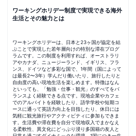
ワーキングホリデー制度で実現できる海外
生活とその魅力とは
ワーキングホリデーは、日本と23ヶ国が協定を結
ぶことで実現した若年層向けの特別な滞在プログ
ラムです。この制度を利用すれば、オーストラリ
アやカナダ、ニュージーランド、イギリス、フラ
ンス、ドイツなど多彩な国で、1年間（国によって
は最長2〜3年）学んだり働いたり、旅行したりと
自由度の高い現地生活を楽しめます。特徴はなん
といっても、「勉強・仕事・観光」のすべてをバ
ランスよく経験できる点です。現地企業やカフェ
でのアルバイトを経験したり、語学学校や短期コ
ースに通って英語力向上を目指したり、休日には
気軽に観光旅行やアクティビティに参加もできま
す。生活費や滞在費を自分で現地収入でまかなえ
る柔軟性、異文化にどっぷり浸り多国籍の友人と
日常を過ごすダイナミックな環境、1国につき一生