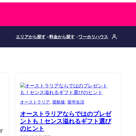
エリアから探す
料金から探す
ワーホリハウス
オーストラリア
, 
渡航後
, 
留学生活
オーストラリアならではのプレゼ
ントも！センス溢れるギフト選び
のヒント
す