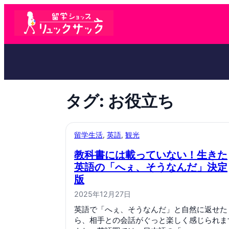
タグ:
お役立ち
留学生活
, 
英語
, 
観光
教科書には載っていない！生きた
英語の「へぇ、そうなんだ」決定
版
2025年12月27日
英語で「へぇ、そうなんだ」と自然に返せた
ら、相手との会話がぐっと楽しく感じられま