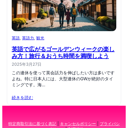
英語
, 
英語力
, 
観光
英語で広がるゴールデンウィークの楽し
み方！旅行＆おうち時間を満喫しよう
2025年3月27日
この連休を使って英会話力を伸ばしたい方は多いです
よね。特に日本人には、大型連休のGWが絶好のタイ
ミングです。海…
続きを読む
特定商取引法に基づく表記
|
キャンセルポリシー
|
プライバシ