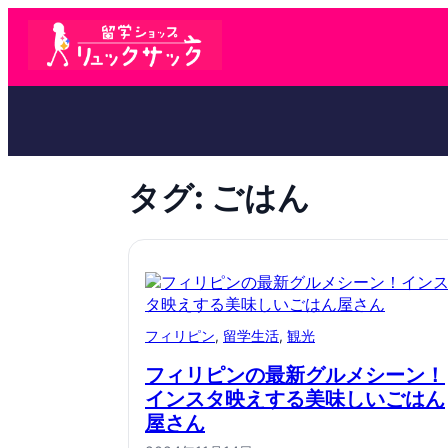
タグ:
ごはん
フィリピン
, 
留学生活
, 
観光
フィリピンの最新グルメシーン！
インスタ映えする美味しいごはん
屋さん