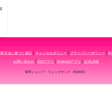
ま
い
商取引法に基づく表記
|
キャンセルポリシー
|
プライバシーポリシー
|
利
お問い合わせ
|
iOSアプリ
|
Androidアプリ
|
公式LINE
留学ショップ・リュックサック（RUKSK）