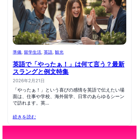
準備
, 
留学生活
, 
英語
, 
観光
英語で「やったぁ！」は何て言う？最新
スラングと例文特集
2026年2月21日
「やったぁ！」という喜びの感情を英語で伝えたい場
面は、仕事や学校、海外留学、日常のあらゆるシーン
で訪れます。英…
続きを読む