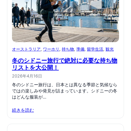
オーストラリア
, 
ワーホリ
, 
持ち物
, 
準備
, 
留学生活
, 
観光
冬のシドニー旅行で絶対に必要な持ち物
リストを大公開！
2026年4月16日
冬のシドニー旅行は、日本とは異なる季節と気候なら
ではの楽しみや発見が詰まっています。シドニーの冬
はどんな服装が…
続きを読む