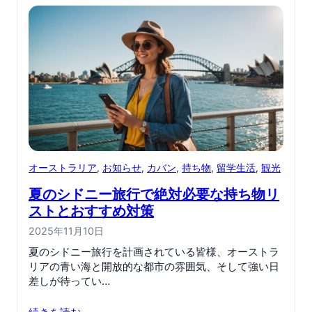
オーストラリア
, 
お知らせ
, 
カバン
, 
持ち物
, 
留学生活
, 
観光
夏のシドニー旅行で絶対必要な持ち物リ
ストとおすすめ対策
2025年11月10日
夏のシドニー旅行を計画されている皆様、オーストラ
リアの青い海と開放的な都市の雰囲気、そして強い日
差しが待ってい…