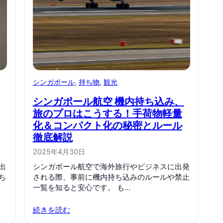
シンガポール
, 
持ち物
, 
観光
シンガポール航空 機内持ち込み、
旅のプロはこうする！手荷物軽量
化＆コンパクト化の秘密とルール
徹底解説
2025年4月30日
出
シンガポール航空で海外旅行やビジネスに出発
ち
される際、事前に機内持ち込みのルールや禁止
一覧を知ると安心です。 も…
続きを読む