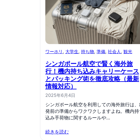
ワーホリ
, 
大学生
, 
持ち物
, 
準備
, 
社会人
, 
観光
シンガポール航空で賢く海外旅
行！機内持ち込みキャリーケース
とパッキング術を徹底攻略（最新
情報対応）
2025年6月4日
シンガポール航空を利用しての海外旅行は、
発前の準備からワクワクしますよね。機内持
込み手荷物に関するルールや…
続きを読む