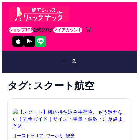
ショップTOP
公式ブログ
マイアカウント
タグ:
スクート航空
オーストラリア
, 
ワーホリ
, 
観光