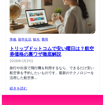
準備
, 
留学生活
, 
観光
, 
費用
トリップドットコムで安い曜日は？航空
券価格の裏ワザ徹底解説
2026年1月31日
旅行や出張で飛行機を利用するなら、できるだけ安い
航空券を予約したいものです。最新のテクノロジーを
活用した航空券…
続きを読む