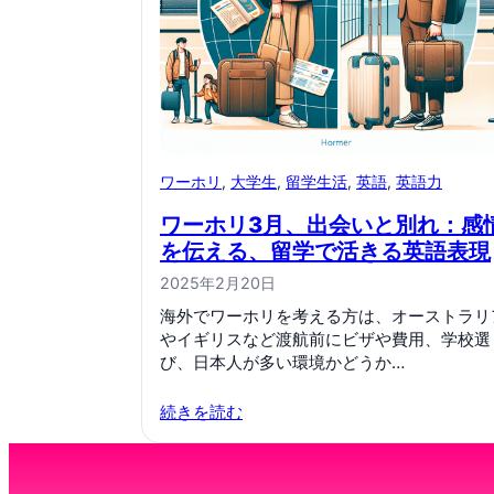
ワーホリ
, 
大学生
, 
留学生活
, 
英語
, 
英語力
ワーホリ3月、出会いと別れ：感
を伝える、留学で活きる英語表現
2025年2月20日
海外でワーホリを考える方は、オーストラリ
やイギリスなど渡航前にビザや費用、学校選
び、日本人が多い環境かどうか…
続きを読む