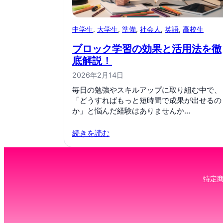
中学生
, 
大学生
, 
準備
, 
社会人
, 
英語
, 
高校生
ブロック学習の効果と活用法を徹
底解説！
2026年2月14日
毎日の勉強やスキルアップに取り組む中で、
「どうすればもっと短時間で成果が出せるの
か」と悩んだ経験はありませんか…
続きを読む
特定