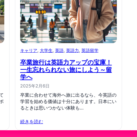
キャリア
, 
大学生
, 
英語
, 
英語力
, 
英語留学
卒業旅行は英語力アップの宝庫！
一生忘れられない旅にしよう～留
学へ
2025年2月6日
て
卒業に合わせて海外へ旅に出るなら、今英語の
ポ
学習を始める価値は十分にあります。日本にい
るときは思いつかない体験も…
続きを読む