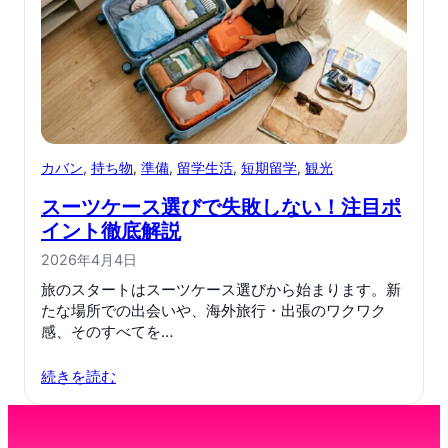
カバン
, 
持ち物
, 
準備
, 
留学生活
, 
短期留学
, 
観光
スーツケース選びで失敗しない！注目ポ
イント徹底解説
2026年4月4日
旅のスタートはスーツケース選びから始まります。新
たな場所での出会いや、海外旅行・出張のワクワク
感、そのすべてを…
続きを読む