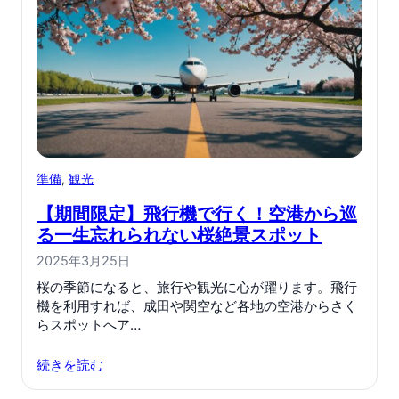
準備
, 
観光
【期間限定】飛行機で行く！空港から巡
る一生忘れられない桜絶景スポット
2025年3月25日
桜の季節になると、旅行や観光に心が躍ります。飛行
機を利用すれば、成田や関空など各地の空港からさく
らスポットへア…
続きを読む