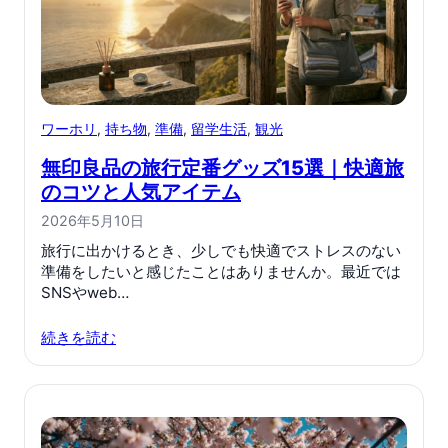
ワーホリ
, 
持ち物
, 
準備
, 
留学生活
, 
観光
無印良品の旅行定番グッズ15選｜快適旅
のコツと人気アイテム
2026年5月10日
旅行に出かけるとき、少しでも快適でストレスのない
準備をしたいと感じたことはありませんか。最近では
SNSやweb…
続きを読む