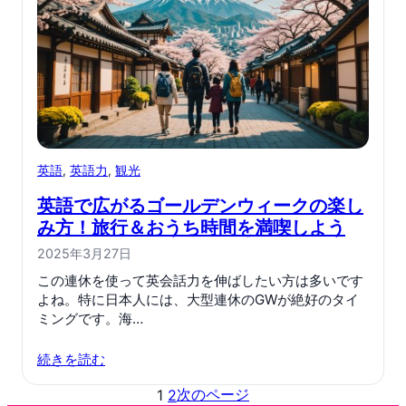
英語
, 
英語力
, 
観光
英語で広がるゴールデンウィークの楽し
み方！旅行＆おうち時間を満喫しよう
2025年3月27日
この連休を使って英会話力を伸ばしたい方は多いです
よね。特に日本人には、大型連休のGWが絶好のタイ
ミングです。海…
続きを読む
次のページ
1
2