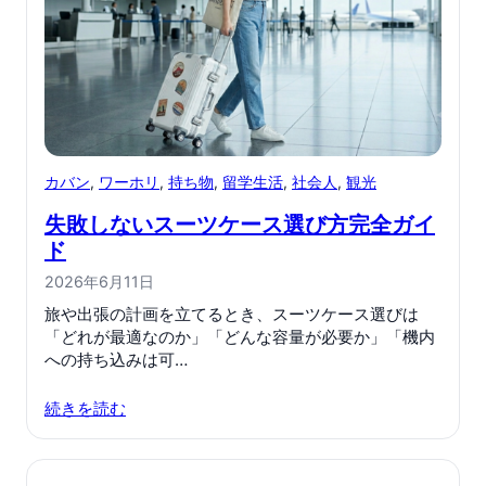
カバン
, 
ワーホリ
, 
持ち物
, 
留学生活
, 
社会人
, 
観光
失敗しないスーツケース選び方完全ガイ
ド
2026年6月11日
旅や出張の計画を立てるとき、スーツケース選びは
「どれが最適なのか」「どんな容量が必要か」「機内
への持ち込みは可…
続きを読む