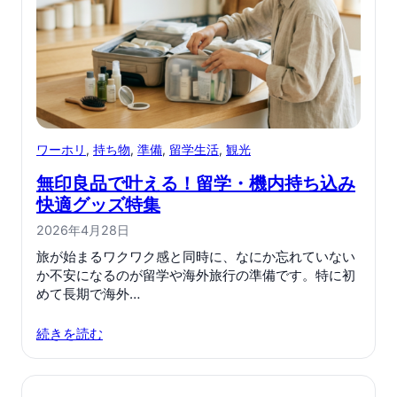
ワーホリ
, 
持ち物
, 
準備
, 
留学生活
, 
観光
無印良品で叶える！留学・機内持ち込み
快適グッズ特集
2026年4月28日
旅が始まるワクワク感と同時に、なにか忘れていない
か不安になるのが留学や海外旅行の準備です。特に初
めて長期で海外…
続きを読む