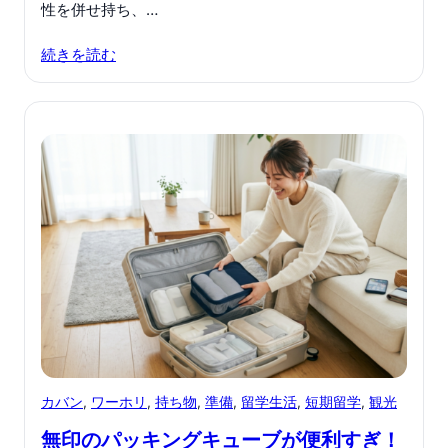
性を併せ持ち、…
続きを読む
カバン
, 
ワーホリ
, 
持ち物
, 
準備
, 
留学生活
, 
短期留学
, 
観光
無印のパッキングキューブが便利すぎ！