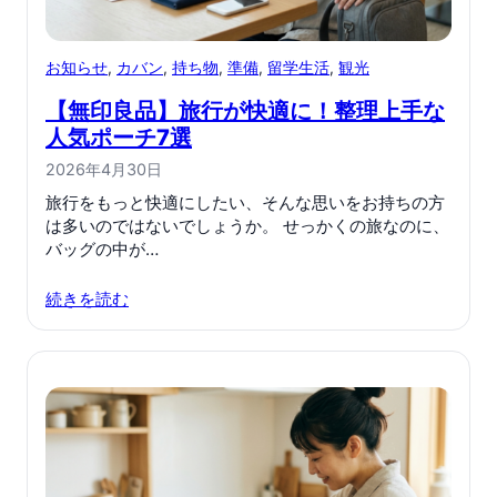
お知らせ
, 
カバン
, 
持ち物
, 
準備
, 
留学生活
, 
観光
【無印良品】旅行が快適に！整理上手な
人気ポーチ7選
2026年4月30日
旅行をもっと快適にしたい、そんな思いをお持ちの方
は多いのではないでしょうか。 せっかくの旅なのに、
バッグの中が…
続きを読む