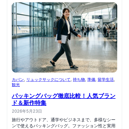
カバン
, 
リュックサックについて
, 
持ち物
, 
準備
, 
留学生活
, 
観光
パッキングバッグ徹底比較！人気ブラン
ド＆新作特集
2026年5月23日
旅行やアウトドア、通学やビジネスまで、多様なシー
ンで使えるパッキングバッグ。ファッション性と実用