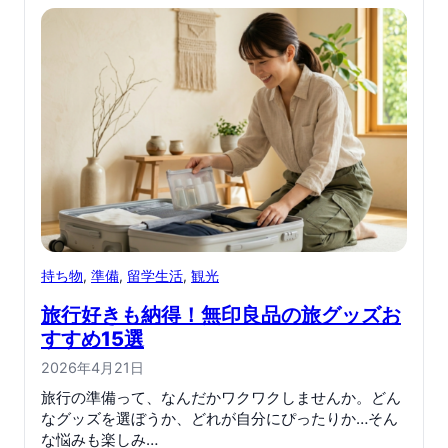
持ち物
, 
準備
, 
留学生活
, 
観光
旅行好きも納得！無印良品の旅グッズお
すすめ15選
2026年4月21日
旅行の準備って、なんだかワクワクしませんか。どん
なグッズを選ぼうか、どれが自分にぴったりか…そん
な悩みも楽しみ…