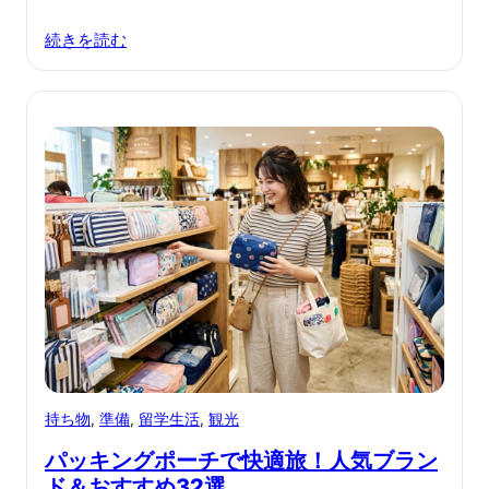
続きを読む
持ち物
, 
準備
, 
留学生活
, 
観光
パッキングポーチで快適旅！人気ブラン
ド＆おすすめ32選