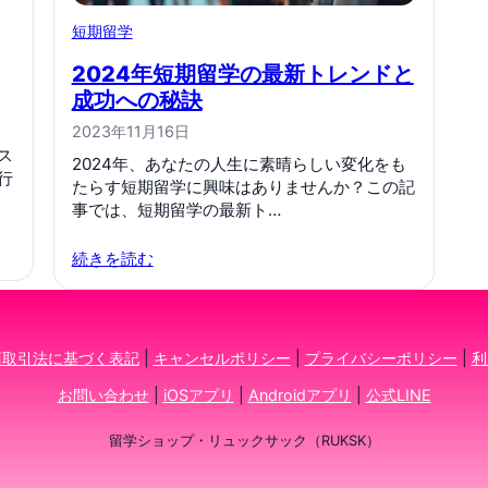
短期留学
2024年短期留学の最新トレンドと
成功への秘訣
2023年11月16日
ス
2024年、あなたの人生に素晴らしい変化をも
行
たらす短期留学に興味はありませんか？この記
事では、短期留学の最新ト…
続きを読む
商取引法に基づく表記
|
キャンセルポリシー
|
プライバシーポリシー
|
利
お問い合わせ
|
iOSアプリ
|
Androidアプリ
|
公式LINE
留学ショップ・リュックサック（RUKSK）