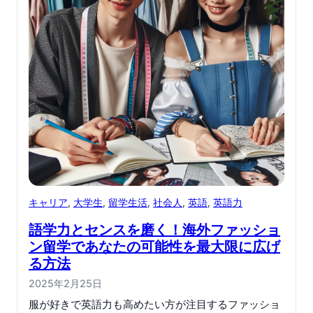
キャリア
, 
大学生
, 
留学生活
, 
社会人
, 
英語
, 
英語力
語学力とセンスを磨く！海外ファッショ
ン留学であなたの可能性を最大限に広げ
る方法
2025年2月25日
服が好きで英語力も高めたい方が注目するファッショ