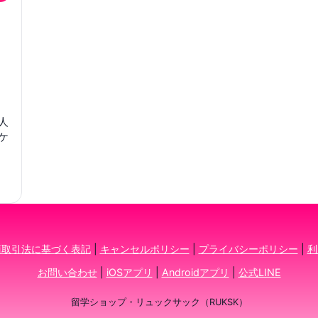
人
ケ
商取引法に基づく表記
|
キャンセルポリシー
|
プライバシーポリシー
|
利
お問い合わせ
|
iOSアプリ
|
Androidアプリ
|
公式LINE
留学ショップ・リュックサック（RUKSK）