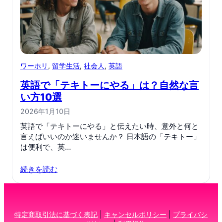
ワーホリ
, 
留学生活
, 
社会人
, 
英語
英語で「テキトーにやる」は？自然な言
い方10選
2026年1月10日
英語で「テキトーにやる」と伝えたい時、意外と何と
言えばいいのか迷いませんか？ 日本語の「テキトー」
は便利で、英…
続きを読む
特定商取引法に基づく表記
|
キャンセルポリシー
|
プライバシ