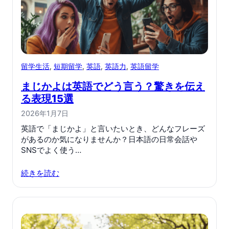
留学生活
, 
短期留学
, 
英語
, 
英語力
, 
英語留学
まじかよは英語でどう言う？驚きを伝え
る表現15選
2026年1月7日
英語で「まじかよ」と言いたいとき、どんなフレーズ
があるのか気になりませんか？日本語の日常会話や
SNSでよく使う…
続きを読む