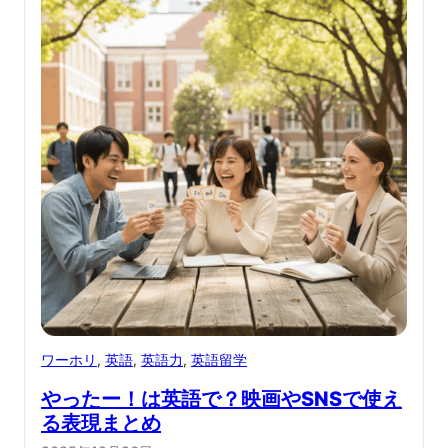
ワーホリ
, 
英語
, 
英語力
, 
英語留学
やったー！は英語で？映画やSNSで使え
る表現まとめ