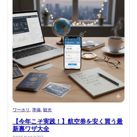
ワーホリ
, 
準備
, 
観光
【今年こそ実践！】航空券を安く買う最
新裏ワザ大全