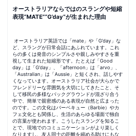
オーストラリアならではのスラングや短縮
表現“MATE”“G’day”が生まれた理由
オーストラリア英語では「mate」や「G’day」な
ど、スラングが日常会話にあふれています。これ
らの多くは発音のシンプルさや親しみやすさを重
視して生まれた短縮形です。たとえば「Good
day」は「G’day」、「afternoon」は「arvo」、
「Australian」は「Aussie」と短くされ、話しやす
くなっています。オーストラリア社会が大らかで
フレンドリーな雰囲気を大切にしてきたこと、そ
して移民の多様なバックグラウンドが混ざり合う
中で、簡単で親密感のある表現が自然と広まった
のです。この文化はバーベキュー（Barbie）やカ
フェ文化とも関係し、生活のあらゆる場面で独自
の言葉が使われます。こうしたスラングを知るこ
とで、現地でのコミュニケーションがより楽しく
なりますし、友人同士の距離を縮める助けにもな