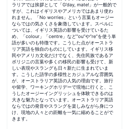
ラリアでは挨拶として「G’day, mate!」が一般的で
すが、これはイギリスやアメリカではあまり使わ
れません。「No worries」という言葉もオージー
ならではの気さくさを象徴しています。スペルに
ついては、イギリス英語の影響を受けているた
め、「colour」「centre」など“ou”や“re”を使う単
語が多いのも特徴です。こうした点がオーストラ
リア英語を独自のものにしています。イギリス移
民やアメリカ文化だけでなく、先住民族であるア
ボリジニの言葉や多くの移民の影響も受けて、新
しい表現やスラングも日々新たに生まれていま
す。こうした語学の多様性とカジュアルな雰囲気
が、オーストラリア英語の人気の理由です。旅行
や留学、ワーキングホリデーで現地に行くと、こ
うしたオージーイングリッシュを体験できるのは
大きな魅力となっています。オーストラリア英語
ならではの発音やスラングを楽しみながら身につ
け、現地の人々との距離を一気に縮めることがで
きます。