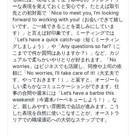
ーな表現を覚えておくと安心です。たとえば取引
先との初対面で「Nice to meet you, I’m looking
forward to working with you!（お会いできて嬉し
いです。ご一緒できることを楽しみにしていま
す）」と言えば好印象です。ミーティングでは
「Let’s have a quick catch-up（短くミーティン
グしましょう）」や「Any questions so far?（こ
こまでで何か質問はありますか？）」など、カジ
ュアルで柔らかいやりとりが好まれます。「No
worries」はビジネスでも活躍し、同僚や上司の依
頼に「No worries, I’ll take care of it!（大丈夫で
す、やっておきます！）」と返すと、オージーら
しい柔らかなコミュニケーションができます。仕
事の合間や週末には「Let’s have a barbie this
weekend!（今週末バーベキューしよう！）」な
ど、親しみやすい雰囲気で会話が進みます。こう
した表現を自然に使いこなすことが、オーストラ
リアでの職場適応への大切なステップです。