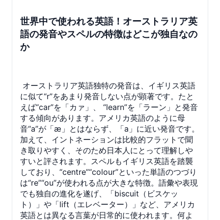
世界中で使われる英語！オーストラリア英
語の発音やスペルの特徴はどこが独自なの
か
オーストラリア英語独特の発音は、イギリス英語
に似て“r”をあまり発音しない点が顕著です。たと
えば“car”を「カァ」、 “learn”を「ラーン」と発音
する傾向があります。アメリカ英語のように母
音“a”が「æ」とはならず、「a」に近い発音です。
加えて、イントネーションは比較的フラットで聞
き取りやすく、そのため日本人にとって理解しや
すいと評されます。スペルもイギリス英語を踏襲
しており、“centre”“colour”といった単語のつづり
は“re”“ou”が使われる点が大きな特徴。語彙や表現
でも独自の進化を遂げ、「biscuit（ビスケッ
ト）」や「lift（エレベーター）」など、アメリカ
英語とは異なる言葉が日常的に使われます。何よ