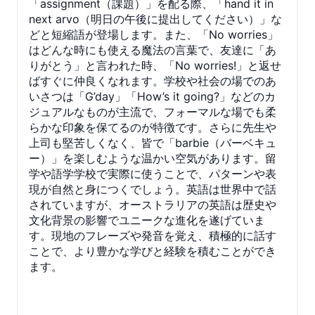
「assignment（課題）」を配る際、「hand it in
next arvo（明日の午後に提出してください）」な
どと短縮語が登場します。また、「No worries」
はどんな時にも使える魔法の言葉で、友達に「あ
りがとう」と言われた時、「No worries!」と返せ
ばすぐに仲良くなれます。学校や社会の場でのあ
いさつは「G’day」「How’s it going?」などのカ
ジュアルなものが主流で、フォーマルな場でも柔
らかな印象を保てるのが特徴です。さらに先生や
上司も堅苦しくなく、皆で「barbie（バーベキュ
ー）」を楽しむような温かい空気があります。留
学や語学学校で実際に使うことで、パターンや表
現が自然と身につくでしょう。英語は世界中で話
されていますが、オーストラリアの英語は歴史や
文化背景の影響でユニークな進化を遂げていま
す。現地のフレーズや発音を覚え、積極的に話す
ことで、より豊かな学びと経験を積むことができ
ます。