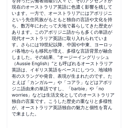
を持った労働者階級の人々で、そのアクセントが
現在のオーストラリア英語に色濃く影響を残して
います。一方で、オーストラリアにはアボリジニ
という先住民族がもともと独自の言語や文化を持
ち、数万年にわたって大地で暮らしてきた歴史が
あります。このアボリジニ語からも多くの単語が
現代オーストラリア英語に取り入れられていま
す。さらには19世紀以降、中国や中東、ヨーロッ
パ各地からも移民が増え、多様な言語背景が融合
しました。その結果、“オージーイングリッシュ
（Aussie English）”とも呼ばれるオーストラリア
英語は、イギリス英語をベースにしつつ、地域特
有のスラングや発音、表現が生まれたのです。た
とえば「カンガルー」や「コアラ」などはアボリ
ジニ語由来の単語ですし、「barbie」や「no
worries」などは生活文化としてのオーストラリア
独自の言葉です。こうした歴史の重なりと多様性
が、オーストラリア英語独自の魅力と個性を育ん
で来ました。