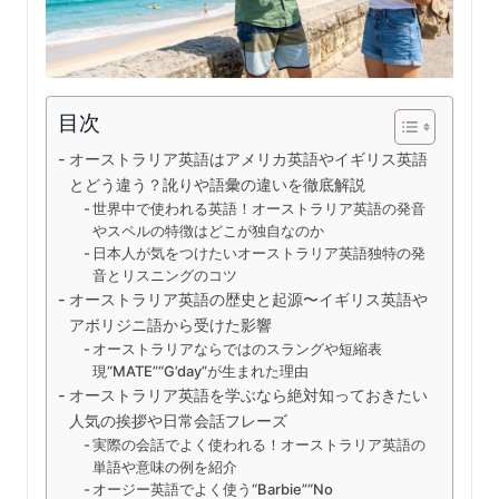
目次
オーストラリア英語はアメリカ英語やイギリス英語
とどう違う？訛りや語彙の違いを徹底解説
世界中で使われる英語！オーストラリア英語の発音
やスペルの特徴はどこが独自なのか
日本人が気をつけたいオーストラリア英語独特の発
音とリスニングのコツ
オーストラリア英語の歴史と起源〜イギリス英語や
アボリジニ語から受けた影響
オーストラリアならではのスラングや短縮表
現“MATE”“G’day”が生まれた理由
オーストラリア英語を学ぶなら絶対知っておきたい
人気の挨拶や日常会話フレーズ
実際の会話でよく使われる！オーストラリア英語の
単語や意味の例を紹介
オージー英語でよく使う“Barbie”“No