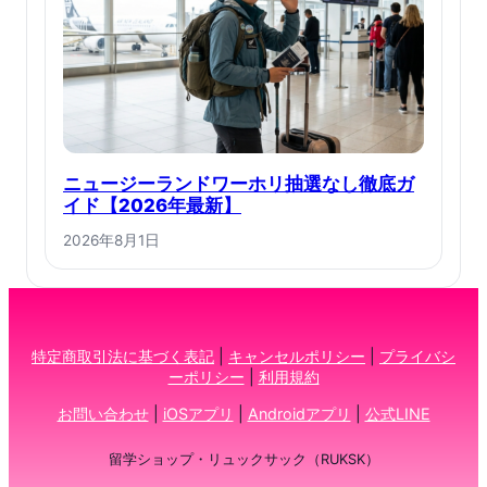
ニュージーランドワーホリ抽選なし徹底ガ
イド【2026年最新】
2026年8月1日
特定商取引法に基づく表記
|
キャンセルポリシー
|
プライバシ
ーポリシー
|
利用規約
お問い合わせ
|
iOSアプリ
|
Androidアプリ
|
公式LINE
留学ショップ・リュックサック（RUKSK）