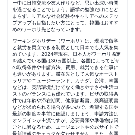
ー中に日韓交流や友人作りなど、思い出深い時間
を過ごせることでしょう。語学の勉強だけにとど
まらず、リアルな社会経験やキャリアへのステッ
プアップも目指したい方にとって、韓国はおすす
めのワーホリ先となっています。
ワーキングホリデー（ワーホリ）は、現地で留学
と就労を両立できる制度として日本でも人気を集
めています。2024年現在、日本人がワーホリ協定
を結んでいる国は30ヵ国以上。各国によってビザ
の取得条件や申請方法、費用、就労できる仕事に
も違いがあります。滞在先として人気なオースト
ラリアやニュージーランド、カナダ、台湾、韓国
などは、英語環境だけでなく働きやすさや生活コ
ストのバランスにも優れています。ビザの取得条
件では年齢や滞在期間、健康診断書、残高証明書
などが求められる場合が多いので、希望する国や
最新の制度を事前に確認しましょう。申請方法は
オンラインが主流ですが、必要書類や準備物は国
ごとに異なるため、エージェントや公式サイトで
最新情報のチェックが欠かせません。また、各国