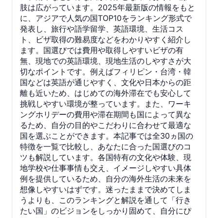
肢は広がっています。2025年最新版の情報をもと
に、アジアで人気の国TOP10をランキング形式で
発表し、旅行や語学留学、英語環境、生活コス
ト、ビザ取得の難易度などをわかりやすく紹介し
ます。国選びでは費用や取得しやすいビザの有
無、現地での英語環境、現地生活のしやすさが大
切なポイントです。例えばフィリピン・台湾・韓
国などは英語が通じやすく、文化や日本からの距
離も近いため、はじめての海外滞在でも安心して
挑戦しやすい環境が整っています。また、ワーキ
ングホリデーの費用や滞在期間も国によって異な
るため、自分の目的やこだわりに合わせて最適な
国を選ぶことができます。本記事では全30ヵ国の
特徴を一覧で比較し、あなたに合った国選びのコ
ツも解説しています。各国特有の文化や体験、現
地学校や仕事事情も交え、イメージしやすい具体
例を提供しているため、自分の海外生活の未来を
想像しやすいはずです。迷ったままで決めてしま
うよりも、このランキングと解説を通して「行き
たい国」のビジョンをしっかり固めて、自分にぴ