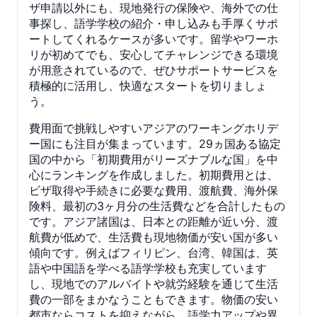
ザ申請以外にも、現地発行の保険や、海外での仕
事探し、語学学校の紹介・申し込みも手厚くサポ
ートしてくれるケースが多いです。留学やワーホ
リが初めてでも、安心してチャレンジできる環境
が用意されているので、ぜひサポートサービスを
積極的に活用し、快適なスタートを切りましょ
う。
費用面で挑戦しやすいアジアのワーキングホリデ
ー国にも注目が集まっています。29ヵ国ある協定
国の中から「初期費用がリーズナブルな国」を中
心にランキングを作成しました。初期費用とは、
ビザ取得や手続きに必要な費用、渡航費、海外保
険料、最初の3ヶ月分の生活費などを合計したもの
です。アジア諸国は、日本との距離が近い分、渡
航費が低めで、生活費も現地物価が安い国が多い
傾向です。例えばフィリピン、台湾、韓国は、英
語や中国語を学べる語学学校も充実しています
し、現地でのアルバイトや就労経験を通じて生活
費の一部をまかなうこともできます。物価の安い
都市ならコストを抑えながら、語学力アップや異