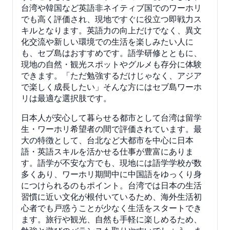
台湾や韓国など英語非ネイティブ国でのワーホリ
でも高く評価され、現地ですぐに役立つ即戦力ス
キルとなります。英語力の向上だけでなく、異文
化交流や新しい環境での生活を楽しみたい人に
も、セブ島はおすすめです。語学研修とともに、
現地の自然・観光スポットやグルメも存分に体験
できます。「ただ勉強するだけじゃなく、アジア
で楽しく成長したい」そんな方にはセブ島ワーホ
リは最適な選択肢です。
日本人が安心して暮らせる都市として台湾は留学
生・ワーホリ希望者の間で評価されています。最
大の特徴として、台北など大都市を中心に日本
語・英語スキルを活かせる仕事が豊富にありま
す。語学が不安な方でも、現地には語学学校が数
多くあり、ワーホリ期間中に中国語をゆっくり身
につけられるのもポイント。台湾では日本の生活
習慣に近い文化が根付いているため、海外生活初
心者でも戸惑うことが少なく生活をスタートでき
ます。旅行や観光、自然も手軽に楽しめるため、