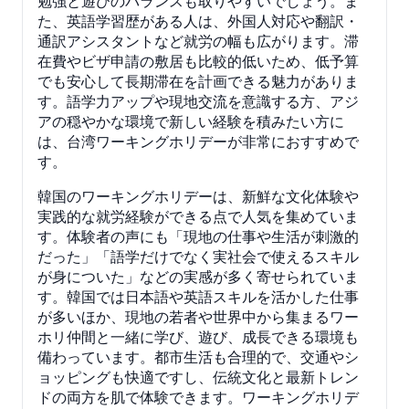
勉強と遊びのバランスも取りやすいでしょう。ま
た、英語学習歴がある人は、外国人対応や翻訳・
通訳アシスタントなど就労の幅も広がります。滞
在費やビザ申請の敷居も比較的低いため、低予算
でも安心して長期滞在を計画できる魅力がありま
す。語学力アップや現地交流を意識する方、アジ
アの穏やかな環境で新しい経験を積みたい方に
は、台湾ワーキングホリデーが非常におすすめで
す。
韓国のワーキングホリデーは、新鮮な文化体験や
実践的な就労経験ができる点で人気を集めていま
す。体験者の声にも「現地の仕事や生活が刺激的
だった」「語学だけでなく実社会で使えるスキル
が身についた」などの実感が多く寄せられていま
す。韓国では日本語や英語スキルを活かした仕事
が多いほか、現地の若者や世界中から集まるワー
ホリ仲間と一緒に学び、遊び、成長できる環境も
備わっています。都市生活も合理的で、交通やシ
ョッピングも快適ですし、伝統文化と最新トレン
ドの両方を肌で体験できます。ワーキングホリデ