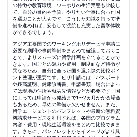
の特徴や教育環境、ワーホリの生活実態も比較し
て、自分の目的や予算、やりたい仕事に合った国
を選ぶことが大切です。こうした知識を持って準
備を進めれば、安心して渡航し充実した留学体験
ができるでしょう。
アジア主要国でのワーキングホリデービザ申請に
必要な期間や事前準備をまとめて確認しておくこ
とで、よりスムーズに留学計画を立てることがで
きます。国ごとの魅力や費用、制度面など特徴が
異なるため、自分に合った国を選ぶ際の比較ポイ
ント整理が重要です。ビザ申請には、パスポート
や残高証明、健康診断書、申請書類、場合によっ
ては現地の住所や就労先情報などが必要です。国
によっては申請から発給まで1〜2ヵ月かかる場合
もあるため、早めの準備が欠かせません。また、
留学エージェントのパンフレットや最新の無料資
料請求サービスを利用すれば、各国のプログラム
内容・費用・現地生活環境をまとめて比較できま
す。さらに、パンフレットからイメージがより具