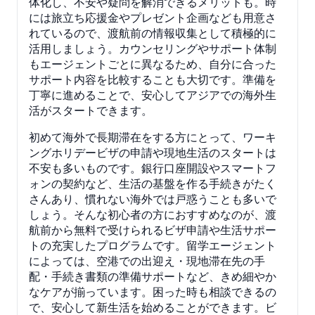
体化し、不安や疑問を解消できるメリットも。時
には旅立ち応援金やプレゼント企画なども用意さ
れているので、渡航前の情報収集として積極的に
活用しましょう。カウンセリングやサポート体制
もエージェントごとに異なるため、自分に合った
サポート内容を比較することも大切です。準備を
丁寧に進めることで、安心してアジアでの海外生
活がスタートできます。
初めて海外で長期滞在をする方にとって、ワーキ
ングホリデービザの申請や現地生活のスタートは
不安も多いものです。銀行口座開設やスマートフ
ォンの契約など、生活の基盤を作る手続きがたく
さんあり、慣れない海外では戸惑うことも多いで
しょう。そんな初心者の方におすすめなのが、渡
航前から無料で受けられるビザ申請や生活サポー
トの充実したプログラムです。留学エージェント
によっては、空港での出迎え・現地滞在先の手
配・手続き書類の準備サポートなど、きめ細やか
なケアが揃っています。困った時も相談できるの
で、安心して新生活を始めることができます。ビ