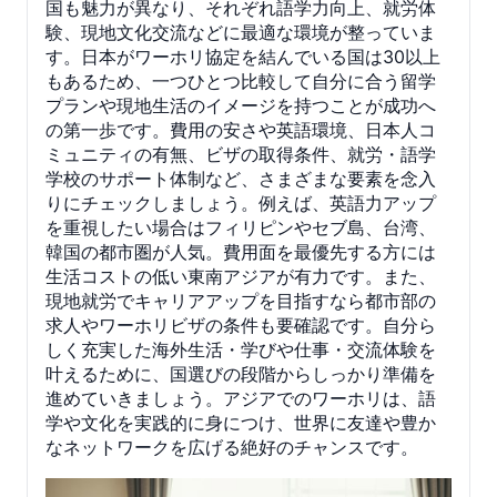
国も魅力が異なり、それぞれ語学力向上、就労体
験、現地文化交流などに最適な環境が整っていま
す。日本がワーホリ協定を結んでいる国は30以上
もあるため、一つひとつ比較して自分に合う留学
プランや現地生活のイメージを持つことが成功へ
の第一歩です。費用の安さや英語環境、日本人コ
ミュニティの有無、ビザの取得条件、就労・語学
学校のサポート体制など、さまざまな要素を念入
りにチェックしましょう。例えば、英語力アップ
を重視したい場合はフィリピンやセブ島、台湾、
韓国の都市圏が人気。費用面を最優先する方には
生活コストの低い東南アジアが有力です。また、
現地就労でキャリアアップを目指すなら都市部の
求人やワーホリビザの条件も要確認です。自分ら
しく充実した海外生活・学びや仕事・交流体験を
叶えるために、国選びの段階からしっかり準備を
進めていきましょう。アジアでのワーホリは、語
学や文化を実践的に身につけ、世界に友達や豊か
なネットワークを広げる絶好のチャンスです。