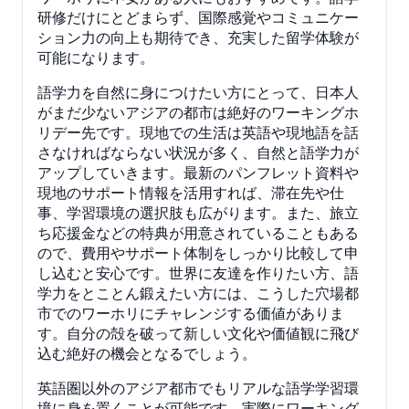
研修だけにとどまらず、国際感覚やコミュニケー
ション力の向上も期待でき、充実した留学体験が
可能になります。
語学力を自然に身につけたい方にとって、日本人
がまだ少ないアジアの都市は絶好のワーキングホ
リデー先です。現地での生活は英語や現地語を話
さなければならない状況が多く、自然と語学力が
アップしていきます。最新のパンフレット資料や
現地のサポート情報を活用すれば、滞在先や仕
事、学習環境の選択肢も広がります。また、旅立
ち応援金などの特典が用意されていることもある
ので、費用やサポート体制をしっかり比較して申
し込むと安心です。世界に友達を作りたい方、語
学力をとことん鍛えたい方には、こうした穴場都
市でのワーホリにチャレンジする価値がありま
す。自分の殻を破って新しい文化や価値観に飛び
込む絶好の機会となるでしょう。
英語圏以外のアジア都市でもリアルな語学学習環
境に身を置くことが可能です。実際にワーキング