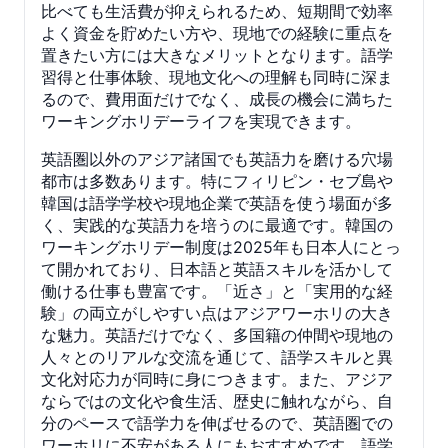
比べても生活費が抑えられるため、短期間で効率
よく資金を貯めたい方や、現地での経験に重点を
置きたい方には大きなメリットとなります。語学
習得と仕事体験、現地文化への理解も同時に深ま
るので、費用面だけでなく、成長の機会に満ちた
ワーキングホリデーライフを実現できます。
英語圏以外のアジア諸国でも英語力を磨ける穴場
都市は多数あります。特にフィリピン・セブ島や
韓国は語学学校や現地企業で英語を使う場面が多
く、実践的な英語力を培うのに最適です。韓国の
ワーキングホリデー制度は2025年も日本人にとっ
て開かれており、日本語と英語スキルを活かして
働ける仕事も豊富です。「近さ」と「実用的な経
験」の両立がしやすい点はアジアワーホリの大き
な魅力。英語だけでなく、多国籍の仲間や現地の
人々とのリアルな交流を通じて、語学スキルと異
文化対応力が同時に身につきます。また、アジア
ならではの文化や食生活、歴史に触れながら、自
分のペースで語学力を伸ばせるので、英語圏での
ワーホリに不安がある人にもおすすめです。語学