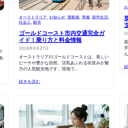
オーストラリア
, 
お知らせ
, 
渡航後
, 
準備
, 
留学生活
, 
社会人
, 
観光
ゴールドコースト市内交通完全ガ
2
イド！乗り方と料金情報
2026年6月27日
グ
ん
オーストラリアのゴールドコーストは、美しい
あ
ビーチや豊かな自然、活気あふれる街並みが魅
力の人気観光地です。現地で…
続きを読む