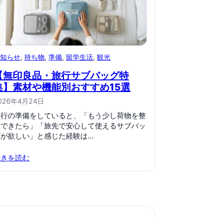
お知らせ
, 
持ち物
, 
準備
, 
留学生活
, 
観光
【無印良品・旅行サブバッグ特
集】素材や機能別おすすめ15選
026年4月24日
旅行の準備をしていると、「もう少し荷物を整
理できたら」「旅先で安心して使えるサブバッ
グが欲しい」と感じた経験は…
続きを読む