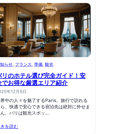
お知らせ
, 
フランス
, 
準備
, 
観光
パリのホテル選び完全ガイド！安
全でお得な厳選エリア紹介
025年12月6日
界中の人々を魅了するParis。旅行で訪れる
なら、快適で安心できる宿泊先は絶対に外せま
せん。パリは観光スポッ…
続きを読む