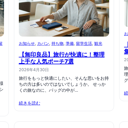
お知らせ
, 
カバン
, 
持ち物
, 
準備
, 
留学生活
, 
観光
留
【無印良品】旅行が快適に！整理
2
上手な人気ポーチ7選
2026年4月30日
旅行をもっと快適にしたい、そんな思いをお持
様
ちの方は多いのではないでしょうか。 せっか
シ
くの旅なのに、バッグの中が…
続きを読む