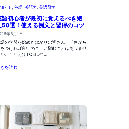
お知らせ
, 
英語
, 
英語力
, 
英語留学
英語初心者が最初に覚えるべき短
文50選！使える例文と習得のコツ
026年6月1日
英語の学習を始めたばかりの皆さん、「何から
手をつければ良いの？」と悩むことはありませ
か。たとえばTOEICや…
続きを読む