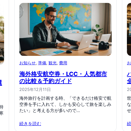
お知らせ
, 
準備
, 
観光
, 
費用
海外格安航空券・LCC・人気都市
の比較＆予約ガイド
選
2025年12月11日
2
海外旅行を計画する時、「できるだけ格安で航
世
空券を手に入れて、しかも安心して旅を楽しみ
持
たい」と考える方が多いので…
寒
続きを読む