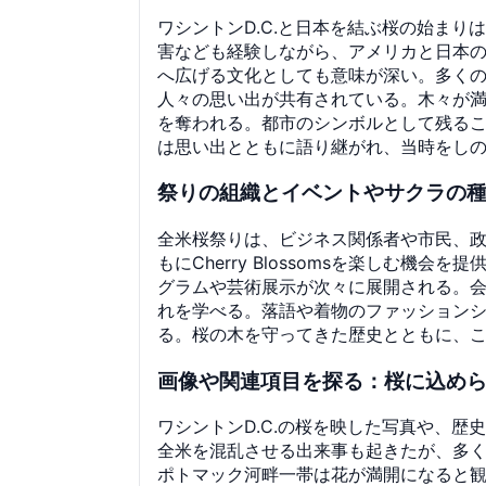
ワシントンD.C.と日本を結ぶ桜の始ま
害なども経験しながら、アメリカと日本
へ広げる文化としても意味が深い。多くの観光客
人々の思い出が共有されている。木々が
を奪われる。都市のシンボルとして残る
は思い出とともに語り継がれ、当時をし
祭りの組織とイベントやサクラの
全米桜祭りは、ビジネス関係者や市民、
もにCherry Blossomsを楽しむ
グラムや芸術展示が次々に展開される。
れを学べる。落語や着物のファッションシ
る。桜の木を守ってきた歴史とともに、
画像や関連項目を探る：桜に込め
ワシントンD.C.の桜を映した写真や、
全米を混乱させる出来事も起きたが、多
ポトマック河畔一帯は花が満開になると