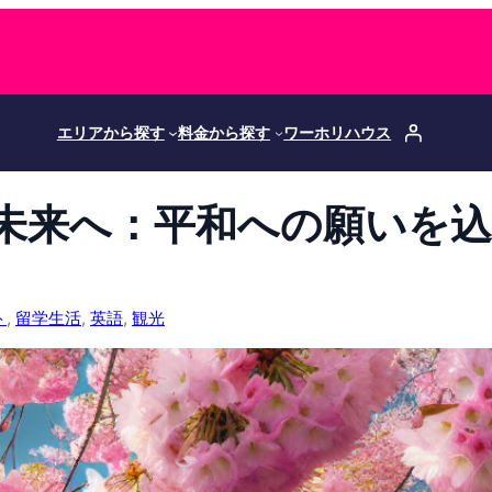
エリアから探す
料金から探す
ワーホリハウス
未来へ：平和への願いを
ト
, 
留学生活
, 
英語
, 
観光