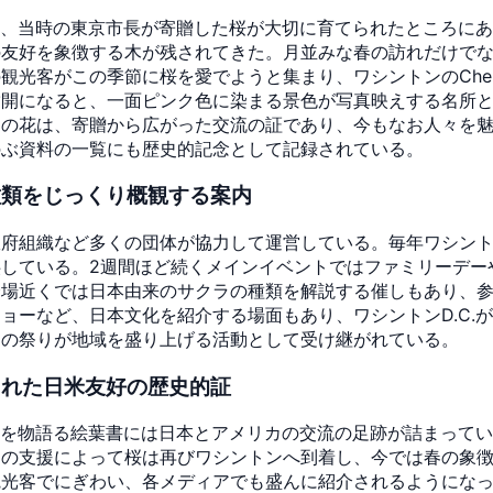
りは、当時の東京市長が寄贈した桜が大切に育てられたところに
の友好を象徴する木が残されてきた。月並みな春の訪れだけで
がこの季節に桜を愛でようと集まり、ワシントンのCherry Blo
満開になると、一面ピンク色に染まる景色が写真映えする名所
この花は、寄贈から広がった交流の証であり、今もなお人々を
のぶ資料の一覧にも歴史的記念として記録されている。
種類をじっくり概観する案内
政府組織など多くの団体が協力して運営している。毎年ワシン
機会を提供している。2週間ほど続くメインイベントではファミリー
会場近くでは日本由来のサクラの種類を解説する催しもあり、
ョーなど、日本文化を紹介する場面もあり、ワシントンD.C.
この祭りが地域を盛り上げる活動として受け継がれている。
られた日米友好の歴史的証
歴史を物語る絵葉書には日本とアメリカの交流の足跡が詰まって
くの支援によって桜は再びワシントンへ到着し、今では春の象
観光客でにぎわい、各メディアでも盛んに紹介されるようにな