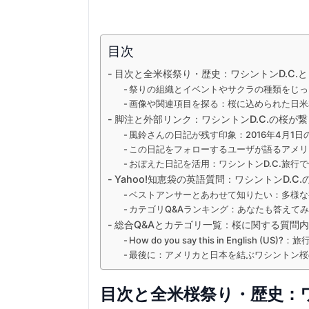
目次
目次と全米桜祭り・歴史：ワシントンD.C.
祭りの組織とイベントやサクラの種類をじっ
画像や関連項目を探る：桜に込められた日米
脚注と外部リンク：ワシントンD.C.の桜が
風鈴さんの日記が残す印象：2016年4月1
この日記をフォローするユーザが語るアメリ
おぼえた日記を活用：ワシントンD.C.旅行
Yahoo!知恵袋の英語質問：ワシントンD.C
ベストアンサーとあわせて知りたい：多様な
カテゴリQ&Aランキング：あなたも答えて
総合Q&Aとカテゴリ一覧：桜に関する質問
How do you say this in English (
最後に：アメリカと日本を結ぶワシントン桜
目次と全米桜祭り・歴史：ワ