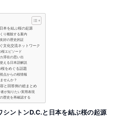
と日本を結ぶ桜の起源
くり概観する案内
友好の歴史的証
繋ぐ文化交流ネットワーク
日の桜エピソード
カ滞在の思い出
で使える日本語解説
.の桜をめぐる話題
視点からの桜情報
みませんか？
内容と回答例の総まとめ
US)?：旅行者が知りたい実用表現
の歴史を再確認する
シントンD.C.と日本を結ぶ桜の起源