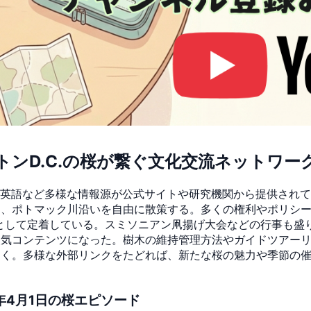
ンD.C.の桜が繋ぐ文化交流ネットワー
語や英語など多様な情報源が公式サイトや研究機関から提供され
ポトマック川沿いを自由に散策する。多くの権利やポリシー表記
lのメインテーマとして定着している。スミソニアン凧揚げ大会などの行
人気コンテンツになった。樹木の維持管理方法やガイドツアー
引く。多様な外部リンクをたどれば、新たな桜の魅力や季節の
年4月1日の桜エピソード