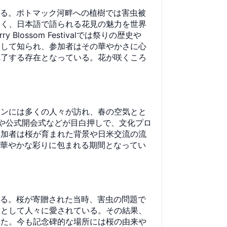
ある。ポトマック河畔への植樹では害虫被
なく、日本語で語られる花見の魅力を世界
ssom Festivalでは祭りの歴史や
として知られ、参加者はその華やかさに心
魅了する存在となっている。花が咲くころ
トンには多くの人々が訪れ、春の空気とと
デーや公式開会式などが目白押しで、文化プロ
参加者は桜が育まれた背景や日米交流の流
が華やかな彩りに包まれる期間となってい
いる。桜が寄贈された当時、害虫の問題で
徴として人々に愛されている。その結果、
った。今も記念碑的な場所には桜の由来や