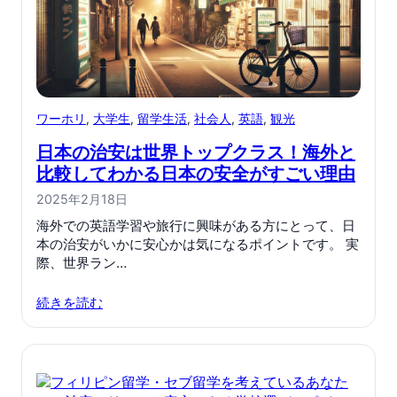
ワーホリ
, 
大学生
, 
留学生活
, 
社会人
, 
英語
, 
観光
日本の治安は世界トップクラス！海外と
比較してわかる日本の安全がすごい理由
2025年2月18日
海外での英語学習や旅行に興味がある方にとって、日
本の治安がいかに安心かは気になるポイントです。 実
際、世界ラン…
続きを読む