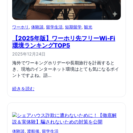
ワーホリ
, 
体験談
, 
留学生活
, 
短期留学
, 
観光
【2025年版】ワーホリ先フリーWi-Fi
環境ランキングTOP5
2025年12月24日
海外でワーキングホリデーや長期旅行を計画すると
き、現地のインターネット環境はとても気になるポイ
ントですよね。語…
続きを読む
体験談
, 
渡航後
, 
留学生活