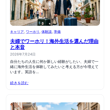
キャリア
, 
ワーホリ
, 
体験談
, 
準備
夫婦でワーホリ！海外生活を選んだ理由
と本音
2026年7月24日
自分たちの人生に何か新しい経験がしたい、夫婦で一
緒に海外生活を体験してみたいと考える方が今増えて
います。英語を…
続きを読む