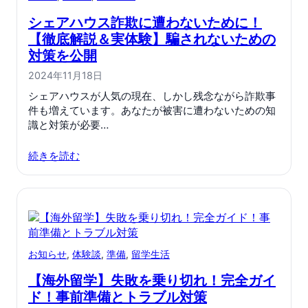
シェアハウス詐欺に遭わないために！
【徹底解説＆実体験】騙されないための
対策を公開
2024年11月18日
シェアハウスが人気の現在、しかし残念ながら詐欺事
件も増えています。あなたが被害に遭わないための知
識と対策が必要…
続きを読む
お知らせ
, 
体験談
, 
準備
, 
留学生活
【海外留学】失敗を乗り切れ！完全ガイ
ド！事前準備とトラブル対策