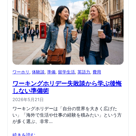
ワーホリ
, 
体験談
, 
準備
, 
留学生活
, 
英語力
, 
費用
ワーキングホリデー失敗談から学ぶ後悔
しない準備術
2026年5月21日
ワーキングホリデーは「自分の世界を大きく広げた
い」「海外で生活や仕事の経験を積みたい」という方
が多く選ぶ、非常…
続きを読む