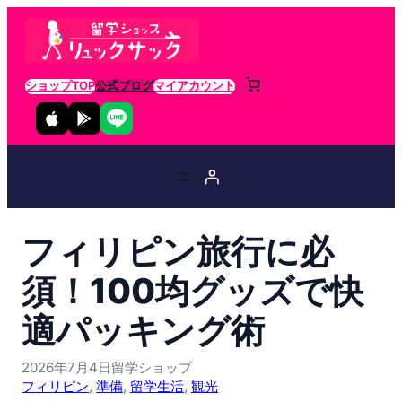
ショップTOP
公式ブログ
マイアカウント
フィリピン旅行に必
須！100均グッズで快
適パッキング術
2026年7月4日
留学ショップ
フィリピン
, 
準備
, 
留学生活
, 
観光