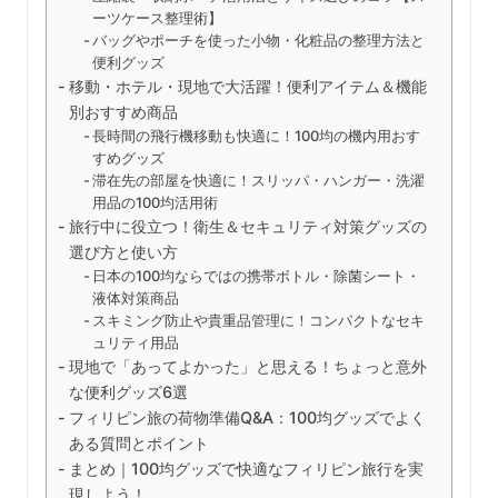
ーツケース整理術】
バッグやポーチを使った小物・化粧品の整理方法と
便利グッズ
移動・ホテル・現地で大活躍！便利アイテム＆機能
別おすすめ商品
長時間の飛行機移動も快適に！100均の機内用おす
すめグッズ
滞在先の部屋を快適に！スリッパ・ハンガー・洗濯
用品の100均活用術
旅行中に役立つ！衛生＆セキュリティ対策グッズの
選び方と使い方
日本の100均ならではの携帯ボトル・除菌シート・
液体対策商品
スキミング防止や貴重品管理に！コンパクトなセキ
ュリティ用品
現地で「あってよかった」と思える！ちょっと意外
な便利グッズ6選
フィリピン旅の荷物準備Q&A：100均グッズでよく
ある質問とポイント
まとめ｜100均グッズで快適なフィリピン旅行を実
現しよう！