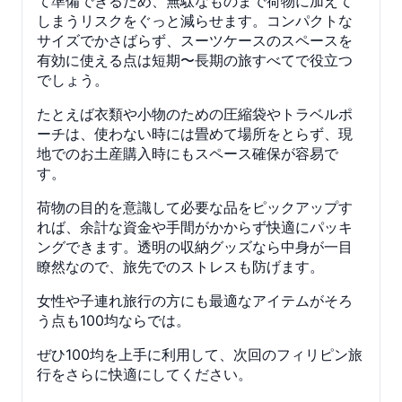
て準備できるため、無駄なものまで荷物に加えて
しまうリスクをぐっと減らせます。コンパクトな
サイズでかさばらず、スーツケースのスペースを
有効に使える点は短期〜長期の旅すべてで役立つ
でしょう。
たとえば衣類や小物のための圧縮袋やトラベルポ
ーチは、使わない時には畳めて場所をとらず、現
地でのお土産購入時にもスペース確保が容易で
す。
荷物の目的を意識して必要な品をピックアップす
れば、余計な資金や手間がかからず快適にパッキ
ングできます。透明の収納グッズなら中身が一目
瞭然なので、旅先でのストレスも防げます。
女性や子連れ旅行の方にも最適なアイテムがそろ
う点も100均ならでは。
ぜひ100均を上手に利用して、次回のフィリピン旅
行をさらに快適にしてください。