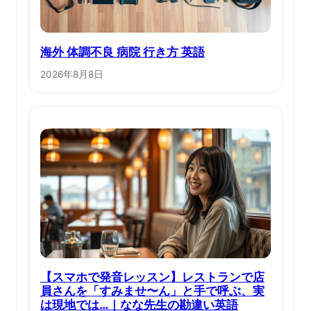
海外 体調不良 病院 行き方 英語
2026年8月8日
【スマホで発音レッスン】レストランで店
員さんを「すみませ〜ん」と手で呼ぶ、実
は現地では…｜なな先生の勘違い英語