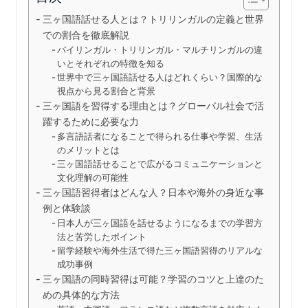
三ヶ国語話せる人とは？トリリンガルの定義と世界
での割合を徹底解説
バイリンガル・トリリンガル・マルチリンガルの違
いとそれぞれの特徴を知る
世界中で三ヶ国語話せる人はどれくらい？国際的な
視点から見る割合と背景
三ヶ国語を習得する理由とは？グローバル社会で活
躍するために必要な力
多言語話者になることで得られる仕事や学習、生活
のメリットとは
三ヶ国語話せることで広がるコミュニケーションと
文化理解の可能性
三ヶ国語習得者はどんな人？日本や海外の身近な事
例と体験談
日本人が三ヶ国語を話せるようになるまでの学習方
法と苦労したポイント
留学経験や海外生活で得た三ヶ国語習得のリアルな
成功事例
三ヶ国語の同時習得は可能？学習のコツと上達のた
めの具体的な方法