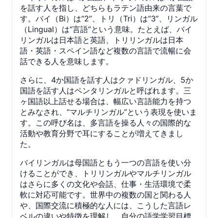
を話す人を指し、どちらもラテン語由来の言葉で
す。バイ（Bi）は“2”、トリ（Tri）は“3”、リンガル
（Lingual）は“言語”という意味。たとえば、バイ
リンガルは日本語と英語、トリリンガルは日本
語・英語・スペイン語など複数の言語で流暢に会
話できる人を意味します。
さらに、4か国語を話す人はクァドリンガル、5か
国語を話す人はペンタリンガルと呼ばれます。三
ヶ国語以上話せる場合は、幅広い言語能力を持つ
とみなされ、“マルチリンガル”という表現を使いま
す。この呼び名は、多言語を操る人々の国際的な
活動や教育分野で耳にすることが増えてきまし
た。
バイリンガルは母国語ともう一つの言語を使い分
けることができ、トリリンガルやマルチリンガル
はさらに多くの文化や会話、仕事・生活環境で柔
軟に対応可能です。世界中の複数の国と関わる人
や、国際交流に積極的な人には、こうした言語レ
ベルの違いや特徴を理解し、自分の語学学習目標