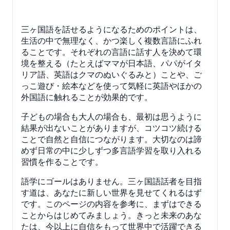
三ヶ国語を話せるようになるためのポイントは、
生活の中で無理なく、かつ楽しく複数言語にふれ
ることです。それぞれの言語に話す人を決めて環
境を整える（たとえばママが日本語、パパがイタ
リア語、英語はクマのぬいぐるみと）ことや、ご
っこ遊び・絵本などを使って気軽に英語やほかの
外国語に触れることが効果的です。
子どもの場合も大人の場合も、最初は思うように
結果が出ないことがありますが、コツコツ続ける
ことで自然と自信につながります。大切なのは諦
めず日常の中に少しずつ多言語学習を取り入れる
習慣を作ることです。
語学にゴールはありません。三ヶ国語話者を目指
す道は、あなたに新しい世界を見せてくれるはず
です。このページの内容を参考に、まずはできる
ことからはじめてみましょう。きっと未来のあな
たは、今以上に自信をもって世界中で活躍できる