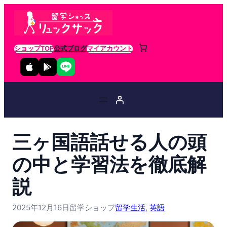
ショップTOP
公式ブログ
マイアカウント
三ヶ国語話せる人の頭
の中と学習法を徹底解
説
2025年12月16日
留学ショップ
留学生活
, 
英語