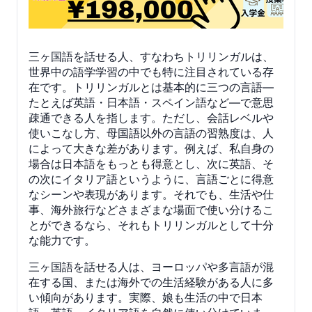
三ヶ国語を話せる人、すなわちトリリンガルは、
世界中の語学学習の中でも特に注目されている存
在です。トリリンガルとは基本的に三つの言語—
たとえば英語・日本語・スペイン語など—で意思
疎通できる人を指します。ただし、会話レベルや
使いこなし方、母国語以外の言語の習熟度は、人
によって大きな差があります。例えば、私自身の
場合は日本語をもっとも得意とし、次に英語、そ
の次にイタリア語というように、言語ごとに得意
なシーンや表現があります。それでも、生活や仕
事、海外旅行などさまざまな場面で使い分けるこ
とができるなら、それもトリリンガルとして十分
な能力です。
三ヶ国語を話せる人は、ヨーロッパや多言語が混
在する国、または海外での生活経験がある人に多
い傾向があります。実際、娘も生活の中で日本