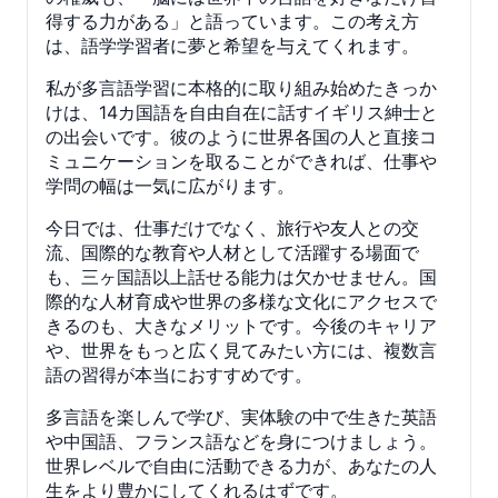
得する力がある」と語っています。この考え方
は、語学学習者に夢と希望を与えてくれます。
私が多言語学習に本格的に取り組み始めたきっか
けは、14カ国語を自由自在に話すイギリス紳士と
の出会いです。彼のように世界各国の人と直接コ
ミュニケーションを取ることができれば、仕事や
学問の幅は一気に広がります。
今日では、仕事だけでなく、旅行や友人との交
流、国際的な教育や人材として活躍する場面で
も、三ヶ国語以上話せる能力は欠かせません。国
際的な人材育成や世界の多様な文化にアクセスで
きるのも、大きなメリットです。今後のキャリア
や、世界をもっと広く見てみたい方には、複数言
語の習得が本当におすすめです。
多言語を楽しんで学び、実体験の中で生きた英語
や中国語、フランス語などを身につけましょう。
世界レベルで自由に活動できる力が、あなたの人
生をより豊かにしてくれるはずです。