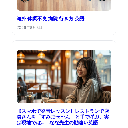
海外 体調不良 病院 行き方 英語
2026年8月8日
【スマホで発音レッスン】レストランで店
員さんを「すみませ〜ん」と手で呼ぶ、実
は現地では…｜なな先生の勘違い英語