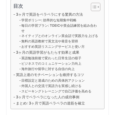
目次
3ヶ月で英語をペラペラにする驚異の方法
学習ポリシー: 効率的な短期集中戦略
毎日の学習プラン: TOEICや英会話練習を組み合わ
せ
ネイティブとのオンライン英会話で実践力を上げる
無料の英語教材で英文法や発音を習得
おすすめ英語リスニングサービスと使い方
3ヶ月の英語学習がもたらす効果と成果
英語勉強前後で変わった日常生活の様子
ビジネスでのコミュニケーション力向上
海外旅行や留学に対する自信の向上
英語上達のモチベーションを維持するコツ
目標設定と達成のための具体的アクション
外国人との交流で英語力を実感し続ける
スピーキングトレーニングで自己評価を高める
3ヶ月でペラペラになった人の成功事例
まとめ: 3ヶ月で英語ペラペラの道筋を確立