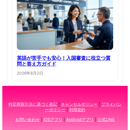
英語が苦手でも安心！入国審査に役立つ質
問と答え方ガイド
2026年8月2日
特定商取引法に基づく表記
|
キャンセルポリシー
|
プライバシ
ーポリシー
|
利用規約
お問い合わせ
|
iOSアプリ
|
Androidアプリ
|
公式LINE