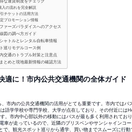
得な運賃制度をチェック
・購入の流れを完全解説
割引チケットの活用方法
限定プロモーション情報
ファーズパラダイスへのアクセス
線図の調べ方ガイド
シャトルとレンタル自転車情報
ト巡りモデルコース例
内交通のトラブル対策と注意点
まとめと現地最新情報の確認方法
快適に！市内公共交通機関の全体ガイド
ら、市内の公共交通機関の活用がとても重要です。市内ではバ
学学校や専門学校、大学が点在しており、その付近にはHelensv
です。市内中心部以外の移動にはバスが最も多く利用されてお
陸部には電車が走っているので、近隣のブリスベンやサンシャイン
とで、観光スポット巡りから通学、買い物までスムーズに行動