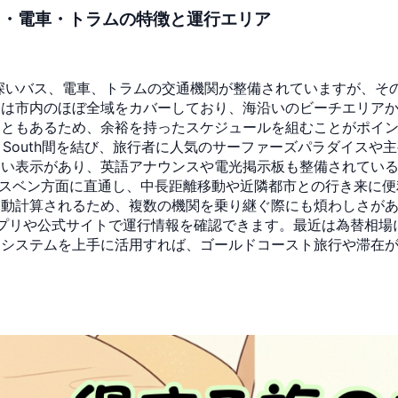
ス・電車・トラムの特徴と運行エリア
深いバス、電車、トラムの交通機関が整備されていますが、そ
スは市内のほぼ全域をカバーしており、海沿いのビーチエリア
こともあるため、余裕を持ったスケジュールを組むことがポイ
dbeach South間を結び、旅行者に人気のサーファーズパラダ
すい表示があり、英語アナウンスや電光掲示板も整備されてい
らブリスベン方面に直通し、中長距離移動や近隣都市との行き来に便
自動計算されるため、複数の機関を乗り継ぐ際にも煩わしさが
inkアプリや公式サイトで運行情報を確認できます。最近は為替
たシステムを上手に活用すれば、ゴールドコースト旅行や滞在