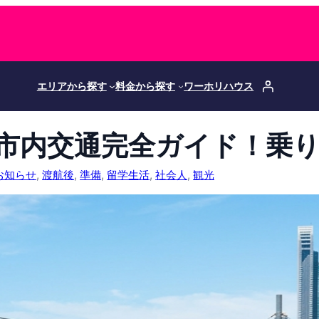
エリアから探す
料金から探す
ワーホリハウス
市内交通完全ガイド！乗
お知らせ
, 
渡航後
, 
準備
, 
留学生活
, 
社会人
, 
観光