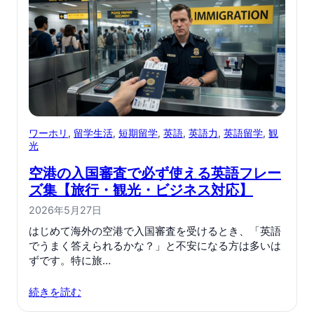
ワーホリ
, 
留学生活
, 
短期留学
, 
英語
, 
英語力
, 
英語留学
, 
観
光
空港の入国審査で必ず使える英語フレー
ズ集【旅行・観光・ビジネス対応】
2026年5月27日
はじめて海外の空港で入国審査を受けるとき、「英語
でうまく答えられるかな？」と不安になる方は多いは
ずです。特に旅…
続きを読む